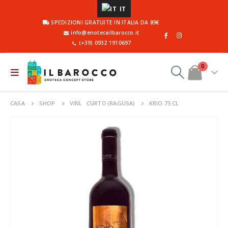
IT
SPEDIZIONI GRATUITE IN ITALIA DA 89€
info@enotecailbarocco.it
(+39) 0932 1910697
0
CASA
SHOP
VINI
,
CURTO (RAGUSA)
KRIO 75 CL