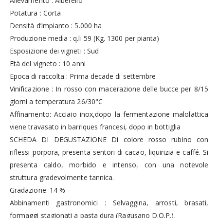
Allevamento : Alberello
Potatura : Corta
Densità d’impianto : 5.000 ha
Produzione media : q.li 59 (Kg. 1300 per pianta)
Esposizione dei vigneti : Sud
Età del vigneto : 10 anni
Epoca di raccolta : Prima decade di settembre
Vinificazione : In rosso con macerazione delle bucce per 8/15
giorni a temperatura 26/30°C
Affinamento: Acciaio inox,dopo la fermentazione malolattica
viene travasato in barriques francesi, dopo in bottiglia
SCHEDA DI DEGUSTAZIONE Di colore rosso rubino con
riflessi porpora, presenta sentori di cacao, liquirizia e caffé. Si
presenta caldo, morbido e intenso, con una notevole
struttura gradevolmente tannica.
Gradazione: 14 %
Abbinamenti gastronomici : Selvaggina, arrosti, brasati,
formaggi stagionati a pasta dura (Ragusano D.O.P.).