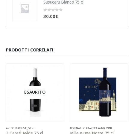
Susucaru Bianco 75 cl
0
Su 5
30.00
€
PRODOTTI CORRELATI
ESAURITO
AVIDE (RAGUSA)
,
VINI
DONNAFUGATA (TRAPANI)
,
VINI
3 Carati Avide 75 cl
Mille e una Notte 75 cl