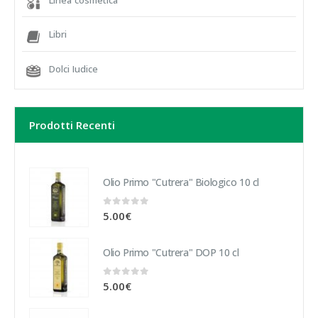
Libri
Dolci Iudice
Prodotti Recenti
Olio Primo "Cutrera" Biologico 10 cl
0
Su 5
5.00
€
Olio Primo "Cutrera" DOP 10 cl
0
Su 5
5.00
€