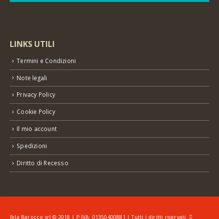
LINKS UTILI
Termini e Condizioni
Note legali
Privacy Policy
Cookie Policy
Il mio account
Spedizioni
Diritto di Recesso
Ibla Barocco srl © 2018 | P:IVA: 01350400881 | Tutti i diritti riservati.