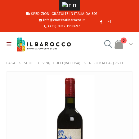
IT
SPEDIZIONI GRATUITE IN ITALIA DA 89€
info@enotecailbarocco.it
(+39) 0932 1910697
0
CASA
SHOP
VINI
,
GULFI (RAGUSA)
NEROMACCARJ 75 CL