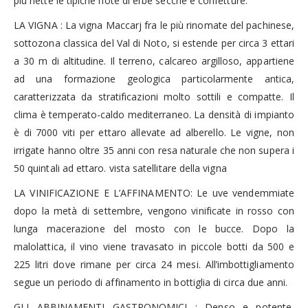
più nette le tipiche note di erbe secche e confetture.
LA VIGNA : La vigna Maccarj fra le più rinomate del pachinese,
sottozona classica del Val di Noto, si estende per circa 3 ettari
a 30 m di altitudine. Il terreno, calcareo argilloso, appartiene
ad una formazione geologica particolarmente antica,
caratterizzata da stratificazioni molto sottili e compatte. Il
clima è temperato-caldo mediterraneo. La densità di impianto
è di 7000 viti per ettaro allevate ad alberello. Le vigne, non
irrigate hanno oltre 35 anni con resa naturale che non supera i
50 quintali ad ettaro. vista satellitare della vigna
LA VINIFICAZIONE E L’AFFINAMENTO: Le uve vendemmiate
dopo la metà di settembre, vengono vinificate in rosso con
lunga macerazione del mosto con le bucce. Dopo la
malolattica, il vino viene travasato in piccole botti da 500 e
225 litri dove rimane per circa 24 mesi. All’imbottigliamento
segue un periodo di affinamento in bottiglia di circa due anni.
GLI ABBINAMENTI GASTRONOMICI : Denso e potente,