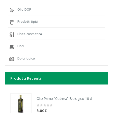
Olio DOP
Prodotti tipici
Linea cosmetica
Libri
Dolci Iudice
Prodotti Recenti
Olio Primo "Cutrera" Biologico 10 cl
0
Su 5
5.00
€