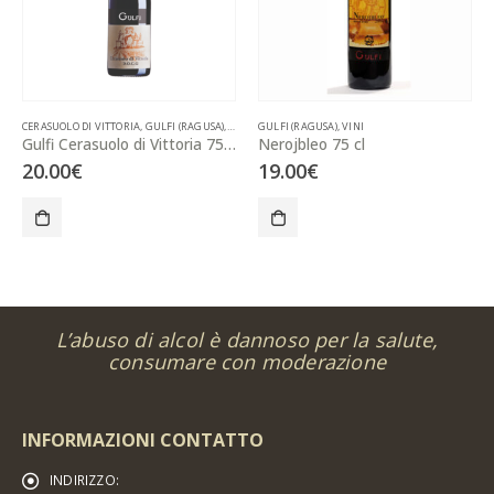
CERASUOLO DI VITTORIA
,
GULFI (RAGUSA)
,
VINI
GULFI (RAGUSA)
,
VINI
Gulfi Cerasuolo di Vittoria 75 cl
Nerojbleo 75 cl
20.00
€
19.00
€
L’abuso di alcol è dannoso per la salute,
consumare con moderazione
INFORMAZIONI CONTATTO
INDIRIZZO: