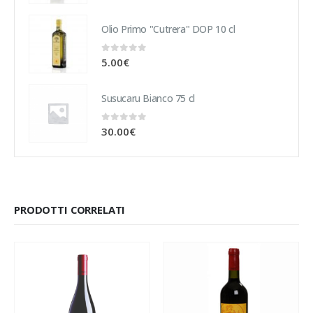
Olio Primo "Cutrera" DOP 10 cl
0
Su 5
5.00
€
Susucaru Bianco 75 cl
0
Su 5
30.00
€
PRODOTTI CORRELATI