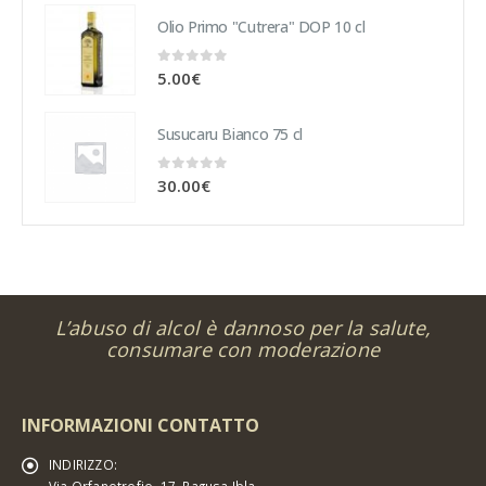
Olio Primo "Cutrera" DOP 10 cl
0
Su 5
5.00
€
Susucaru Bianco 75 cl
0
Su 5
30.00
€
L’abuso di alcol è dannoso per la salute,
consumare con moderazione
INFORMAZIONI CONTATTO
INDIRIZZO: