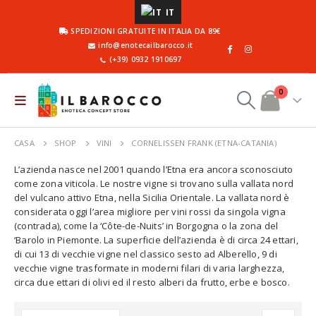
IT
SPEDIZIONI GRATUITE IN ITALIA DA 89€
info@enotecailbarocco.it
(+39) 0932 1910697
0
CASA
SHOP
VINI
CORNELISSEN FRANK (ETNA-CATANIA)
L’azienda nasce nel 2001 quando l’Etna era ancora sconosciuto
come zona viticola. Le nostre vigne si trovano sulla vallata nord
del vulcano attivo Etna, nella Sicilia Orientale. La vallata nord è
considerata oggi l’area migliore per vini rossi da singola vigna
(contrada), come la ‘Côte-de-Nuits’ in Borgogna o la zona del
‘Barolo in Piemonte. La superficie dell’azienda è di circa 24 ettari,
di cui 13 di vecchie vigne nel classico sesto ad Alberello, 9 di
vecchie vigne trasformate in moderni filari di varia larghezza,
circa due ettari di olivi ed il resto alberi da frutto, erbe e bosco.