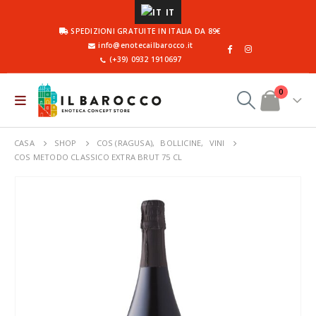
IT
SPEDIZIONI GRATUITE IN ITALIA DA 89€
info@enotecailbarocco.it
(+39) 0932 1910697
0
CASA
SHOP
COS (RAGUSA)
,
BOLLICINE
,
VINI
COS METODO CLASSICO EXTRA BRUT 75 CL