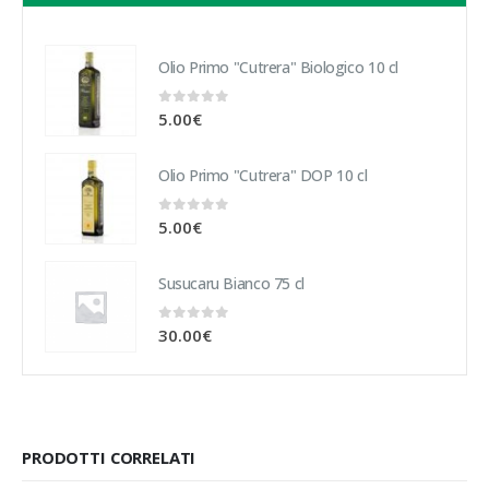
Olio Primo "Cutrera" Biologico 10 cl
0
Su 5
5.00
€
Olio Primo "Cutrera" DOP 10 cl
0
Su 5
5.00
€
Susucaru Bianco 75 cl
0
Su 5
30.00
€
PRODOTTI CORRELATI