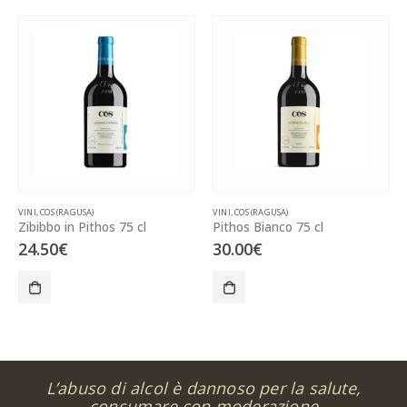
VINI
,
COS (RAGUSA)
VINI
,
COS (RAGUSA)
Zibibbo in Pithos 75 cl
Pithos Bianco 75 cl
24.50
€
30.00
€
L’abuso di alcol è dannoso per la salute,
consumare con moderazione