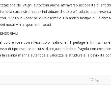
izzazione dei vitigni autoctoni anche attraverso riscoperta di antichi
i e nella cura estrema per individuare il suolo più adatto, rappresent
coltori. “L’Inzolia Rosa” ne è un esempio. Un antico biotipo di Calabr
 dei nostri vini e spumanti rosati.
ENSORIALI
el colore rosa con riflessi color salmone . Il perlage è fininissimo 
osso di tipo esotico in cui si distinguono litchi e fragola con comple
 la salinità marina autentica e valorizza la struttura e la bevibilità c
1.5 kg