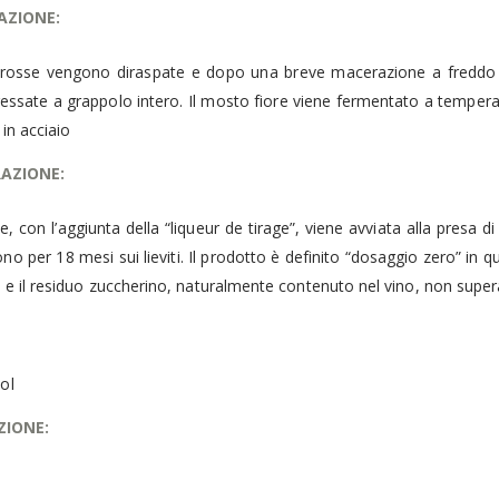
CAZIONE:
Olio Primo "Cutrera" DOP 10 cl
rosse vengono diraspate e dopo una breve macerazione a freddo 
0
Su 5
5.00
€
essate a grappolo intero. Il mosto fiore viene fermentato a tempera
in acciaio
Susucaru Bianco 75 cl
AZIONE:
0
Su 5
30.00
€
e, con l’aggiunta della “liqueur de tirage”, viene avviata alla presa
o per 18 mesi sui lieviti. Il prodotto è definito “dosaggio zero” in q
i e il residuo zuccherino, naturalmente contenuto nel vino, non supera
ol
ZIONE: