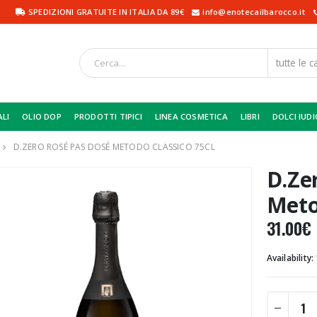
SPEDIZIONI GRATUITE IN ITALIA DA 89€
info@enotecailbarocco.it
ALI
OLIO DOP
PRODOTTI TIPICI
LINEA COSMETICA
LIBRI
DOLCI IUDI
D.ZERO ROSÉ PAS DOSÉ METODO CLASSICO 75CL
D.Ze
Meto
31.00
€
Availability: