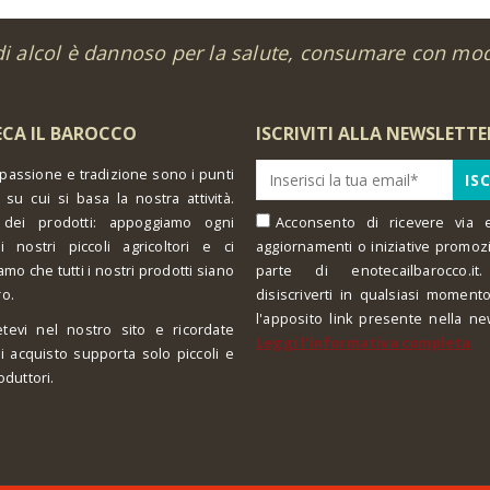
di alcol è dannoso per la salute, consumare con mo
CA IL BAROCCO
ISCRIVITI ALLA NEWSLETTE
 passione e tradizione sono i punti
 su cui si basa la nostra attività.
 dei prodotti: appoggiamo ogni
Acconsento di ricevere via e
i nostri piccoli agricoltori e ci
aggiornamenti o iniziative promoz
amo che tutti i nostri prodotti siano
parte di enotecailbarocco.it.
ro.
disiscriverti in qualsiasi moment
l'apposito link presente nella ne
tevi nel nostro sito e ricordate
Leggi l'informativa completa
i acquisto supporta solo piccoli e
oduttori.