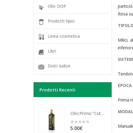
Olio DOP
partico
Rosa su
Prodotti tipici
TIPOLO
Linea cosmetica
Milici,
inferio
Libri
SISTEM
Dolci Iudice
Tendon
EPOCA 
Prodotti Recenti
Prima m
MODALI
Olio Primo "Cutrera" Biologico 10 cl
Manuale
0
Su 5
5.00
€