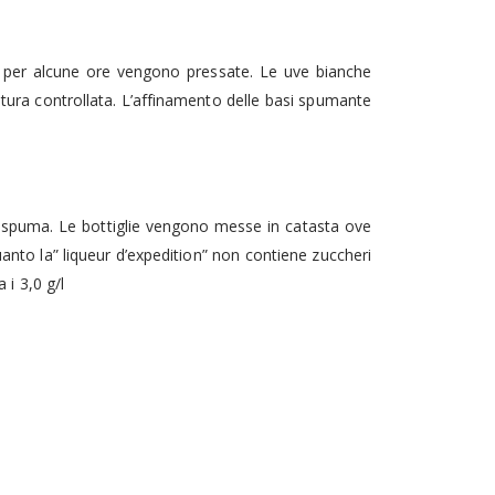
per alcune ore vengono pressate. Le uve bianche
tura controllata. L’affinamento delle basi spumante
 di spuma. Le bottiglie vengono messe in catasta ove
uanto la” liqueur d’expedition” non contiene zuccheri
 i 3,0 g/l