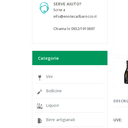
SERVE AIUTO?
Scrivi a
info@enotecailbarocco.it
Chiama lo 0932/1910697
Categorie
Vini
Bollicine
DESCRI
Liquori
Birre artigianali
UVE: