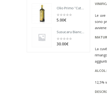
VINIFI
Olio Primo "Cutrera" DOP 10 cl
Le uve 
0
Su 5
5.00
€
sono pr
avviene 
Susucaru Bianco 75 cl
MATUR
0
Su 5
30.00
€
La cuvé
rimangon
aggiunt
ALCOL:
12,5% v
DESCRI