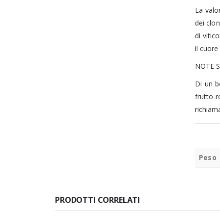
La valor
dei clon
di viti
il cuore
NOTE S
Di un b
frutto r
richiama
Peso
PRODOTTI CORRELATI