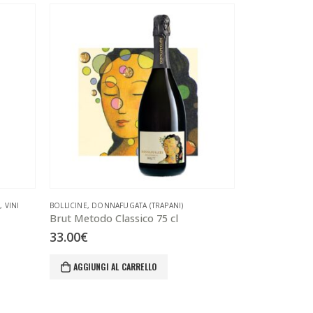
)
,
VINI
BOLLICINE
,
DONNAFUGATA (TRAPANI)
BOLLICINE
,
PLANE
Brut Metodo Classico 75 cl
Brut Metodo C
33.00
€
26.00
€
AGGIUNGI AL CARRELLO
AGGIUNGI 