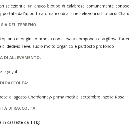
lari selezioni di un antico biotipo di calabrese comunemente conosc
pportata dall’apporto aromatico di alcune selezioni di biotipi di Cha
GIA DEL TERRENO:
 altopiano di origine marnosa con elevata componente argillosa forte
re di declivio lieve, suolo molto organico e piuttosto profondo
A DI ALLEVAMENTO:
e e guyot
DI RACCOLTA:
eta’ di agosto Chardonnay- prima metà di settembre Inzolia Rosa
TÀ DI RACCOLTA:
Olio Primo "Cutrera" Biologico 10 cl
 in cassette da 14 kg
0
Su 5
5.00
€