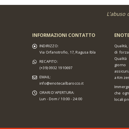
L’abuso 
INFORMAZIONI CONTATTO
ENOTE
INDIRIZZO:
Qualità,
Via Orfanotrofio, 17, Ragusa Ibla
di forza
Qualità
RECAPITO:
giorno 
(+39) 0932 1910697
assicuri
EMAIL:
a Km ze
info@enotecailbarocco.it
Immerge
ORARI D'APERTURA:
che ogn
Lun - Dom / 10:00 - 24:00
locali pr