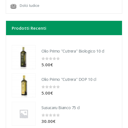
Dolci Iudice
Prodotti Recenti
Olio Primo "Cutrera" Biologico 10 cl
0
Su 5
5.00
€
Olio Primo "Cutrera" DOP 10 cl
0
Su 5
5.00
€
Susucaru Bianco 75 cl
0
Su 5
30.00
€