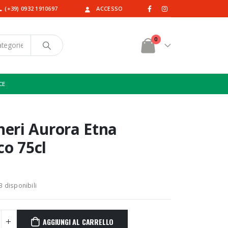
(+39) 0932 1910697
ACCESSO
0
CE
gneri Aurora Etna
co 75cl
3 disponibili
AGGIUNGI AL CARRELLO