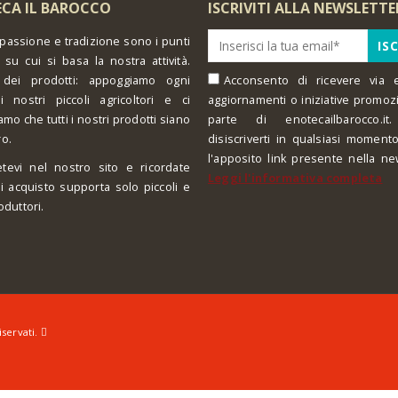
CA IL BAROCCO
ISCRIVITI ALLA NEWSLETTE
 passione e tradizione sono i punti
 su cui si basa la nostra attività.
 dei prodotti: appoggiamo ogni
Acconsento di ricevere via e
i nostri piccoli agricoltori e ci
aggiornamenti o iniziative promoz
amo che tutti i nostri prodotti siano
parte di enotecailbarocco.it.
ro.
disiscriverti in qualsiasi moment
l'apposito link presente nella ne
tevi nel nostro sito e ricordate
Leggi l'informativa completa
i acquisto supporta solo piccoli e
oduttori.
iservati.