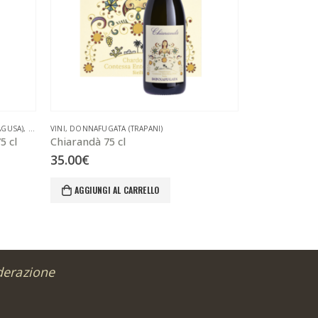
AGUSA)
,
VINI
VINI
,
DONNAFUGATA (TRAPANI)
COS (RAGUSA)
,
VI
5 cl
Chiarandà 75 cl
Ramì 75 cl
35.00
€
19.00
€
AGGIUNGI AL CARRELLO
AGGIUNGI 
derazione