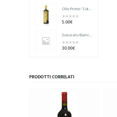
Olio Primo "Cutrera" DOP 10 cl
0
Su 5
5.00
€
Susucaru Bianco 75 cl
0
Su 5
30.00
€
PRODOTTI CORRELATI