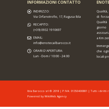
INFORMAZIONI CONTATTO
ENOTE
INDIRIZZO:
Qualità,
Via Orfanotrofio, 17, Ragusa Ibla
di forza
Qualità
RECAPITO:
giorno 
(+39) 0932 1910697
assicuri
EMAIL:
a Km ze
info@enotecailbarocco.it
Immerge
ORARI D'APERTURA:
che ogn
Lun - Dom / 10:00 - 24:00
locali pr
Ibla Barocco srl © 2018 | P:IVA: 01350400881 | Tutti i diritti r
Powered by
WikiWeb Agency