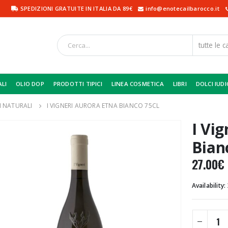
SPEDIZIONI GRATUITE IN ITALIA DA 89€
info@enotecailbarocco.it
ALI
OLIO DOP
PRODOTTI TIPICI
LINEA COSMETICA
LIBRI
DOLCI IUDI
I NATURALI
I VIGNERI AURORA ETNA BIANCO 75CL
I Vi
Bian
27.00
€
Availability: