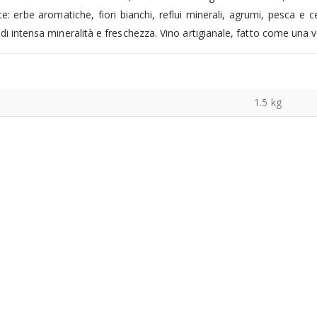
nte: erbe aromatiche, fiori bianchi, reflui minerali, agrumi, pesca e 
 di intensa mineralità e freschezza. Vino artigianale, fatto come una v
1.5 kg
Olio Primo "Cutrera" Biologico 10 cl
0
Su 5
5.00
€