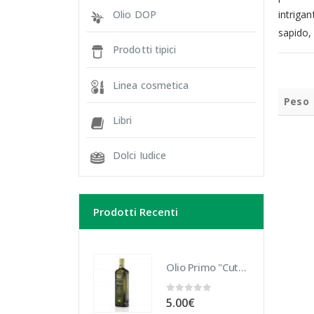
Olio DOP
intriga
sapido,
Prodotti tipici
Linea cosmetica
Peso
Libri
Dolci Iudice
Prodotti Recenti
Olio Primo "Cutrera" Biologico 10 cl
0
Su 5
5.00
€