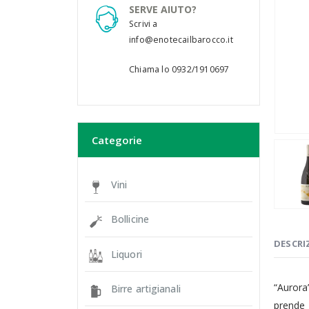
SERVE AIUTO?
Scrivi a
info@enotecailbarocco.it
Chiama lo 0932/1910697
Categorie
Vini
Bollicine
DESCRI
Liquori
“Aurora
Birre artigianali
prende 