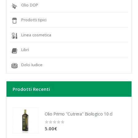
Olio DOP
Prodotti tipici
Linea cosmetica
Libri
Dolci Iudice
Prodotti Recenti
Olio Primo "Cutrera" Biologico 10 cl
0
Su 5
5.00
€