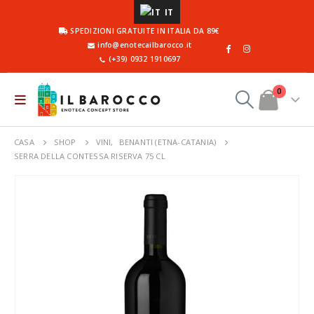
IT
SPEDIZIONI GRATUITE IN ITALIA DA 89€
info@enotecailbarocco.it
(+39) 0932 1910697
0
CASA
SHOP
VINI
,
BENANTI (ETNA-CATANIA)
SERRA DELLA CONTESSA RISERVA 75 CL