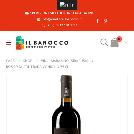
IT
SPEDIZIONI GRATUITE IN ITALIA DA 89€
info@enotecailbarocco.it
(+39) 0932 1910697
0
CASA
SHOP
VINI
,
MARABINO (SIRACUSA)
ROSSO DI CONTRADA CONIGLIO 75 CL