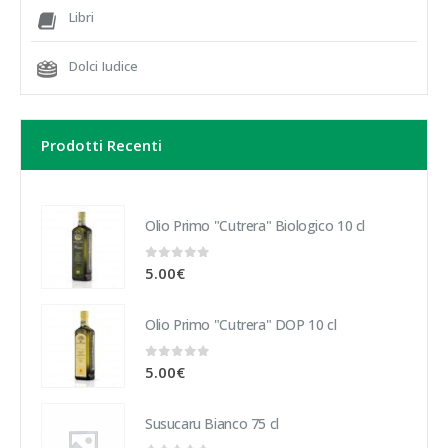
Libri
Dolci Iudice
Prodotti Recenti
Olio Primo "Cutrera" Biologico 10 cl
0
Su 5
5.00
€
Olio Primo "Cutrera" DOP 10 cl
0
Su 5
5.00
€
Susucaru Bianco 75 cl