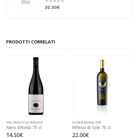
0
Su 5
30.00
€
PRODOTTI CORRELATI
VINI
,
PAOLO CALÌ (RAGUSA)
AVIDE (RAGUSA)
,
VINI
Nero d’Avola 75 cl
Riflessi di Sole 75 cl
14.50
€
22.00
€