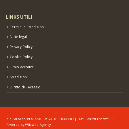
LINKS UTILI
Termini e Condizioni
Note legali
Privacy Policy
Cookie Policy
Il mio account
Spedizioni
Diritto di Recesso
Ibla Barocco srl © 2018 | P:IVA: 01350400881 | Tutti i diritti riservati.
Powered by
WikiWeb Agency