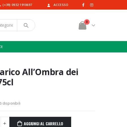
(+39) 0932 1910697
ACCESSO
0
CE
arico All’Ombra dei
75cl
6 disponibili
AGGIUNGI AL CARRELLO