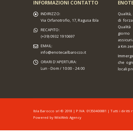
INFORMAZIONI CONTATTO
ENOTE
INDIRIZZO:
Qualità,
Via Orfanotrofio, 17, Ragusa Ibla
di forza
Qualità
RECAPITO:
giorno 
(+39) 0932 1910697
assicuri
EMAIL:
a Km ze
info@enotecailbarocco.it
Immerge
ORARI D'APERTURA:
che ogn
Lun - Dom / 10:00 - 24:00
locali pr
Ibla Barocco srl © 2018 | P:IVA: 01350400881 | Tutti i diritti r
Powered by
WikiWeb Agency