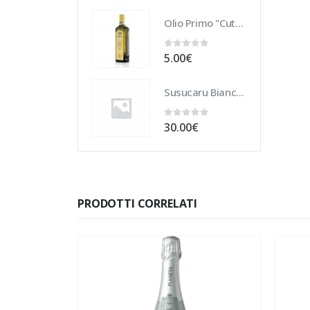
Olio Primo "Cutrera" DOP 10 cl
0
Su 5
5.00
€
Susucaru Bianco 75 cl
0
Su 5
30.00
€
PRODOTTI CORRELATI