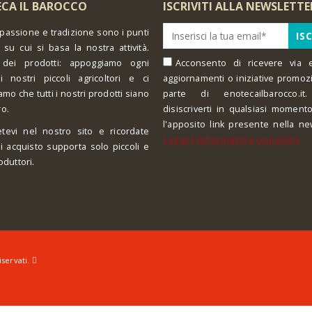
CA IL BAROCCO
ISCRIVITI ALLA NEWSLETTE
 passione e tradizione sono i punti
 su cui si basa la nostra attività.
 dei prodotti: appoggiamo ogni
Acconsento di ricevere via e
i nostri piccoli agricoltori e ci
aggiornamenti o iniziative promoz
amo che tutti i nostri prodotti siano
parte di enotecailbarocco.it.
ro.
disiscriverti in qualsiasi moment
l'apposito link presente nella ne
tevi nel nostro sito e ricordate
Leggi l'informativa completa
i acquisto supporta solo piccoli e
oduttori.
iservati.