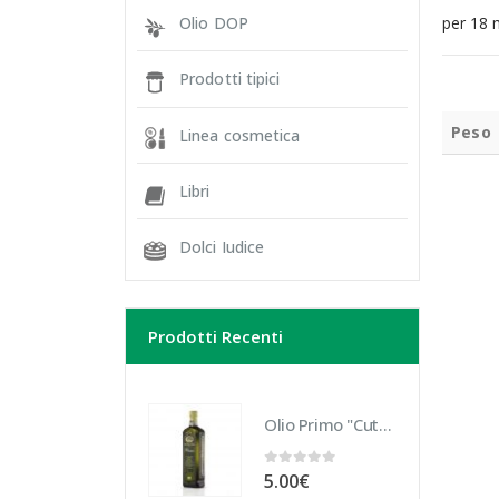
Olio DOP
per 18 m
Prodotti tipici
Peso
Linea cosmetica
Libri
Dolci Iudice
Prodotti Recenti
Olio Primo "Cutrera" Biologico 10 cl
0
Su 5
5.00
€