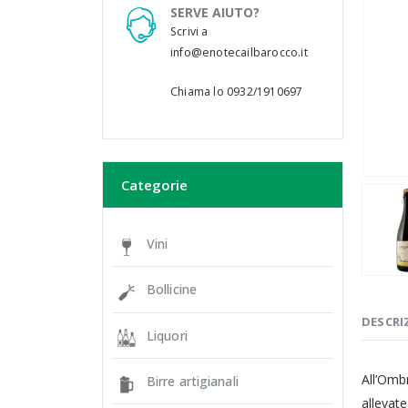
SERVE AIUTO?
Scrivi a
info@enotecailbarocco.it
Chiama lo 0932/1910697
Categorie
Vini
Bollicine
DESCRI
Liquori
All’Omb
Birre artigianali
allevat