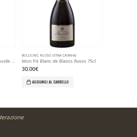
BOLLICINE
,
RUSSO (ETNA-CATANIA)
BOLLICINE
,
COS (
Nutaru Rosè Metodo Classico Avide 75 cl
Mon Pit Blanc de Blancs Russo 75cl
Cos Metodo Cl
30.00
€
30.00
€
AGGIUNGI AL CARRELLO
AGGIUNGI 
derazione