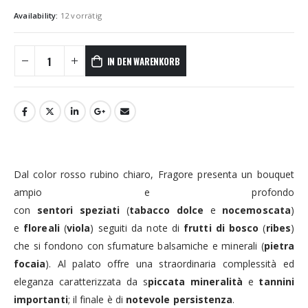
Availability:
12 vorrätig
IN DEN WARENKORB
Dal color rosso rubino chiaro, Fragore presenta un bouquet
ampio e profondo
con
sentori
speziati
(
tabacco
dolce
e
noce
moscata
)
e
floreali
(
viola
) seguiti da note di
frutti di bosco
(
ribes
)
che si fondono con sfumature balsamiche e minerali (
pietra
focaia
). Al palato offre una straordinaria complessità ed
eleganza caratterizzata da s
piccata mineralità
e
tannini
importanti
; il finale è di
notevole persistenza
.