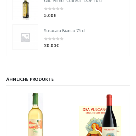
Olio Primo "Cutrera" DOP 10 cl
0
out of 5
5.00
€
Susucaru Bianco 75 cl
0
out of 5
30.00
€
ÄHNLICHE PRODUKTE