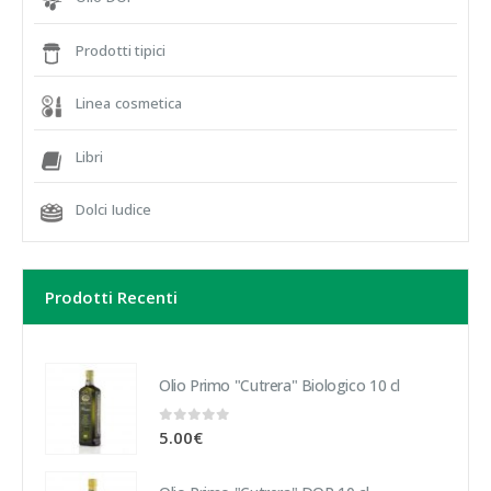
Prodotti tipici
Linea cosmetica
Libri
Dolci Iudice
Prodotti Recenti
Olio Primo "Cutrera" Biologico 10 cl
0
out of 5
5.00
€