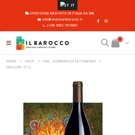
IT
SPEDIZIONI GRATUITE IN ITALIA DA 89€
info@enotecailbarocco.it
(+39) 0932 1910697
0
HOME
SHOP
VINI
,
DONNAFUGATA (TRAPANI)
FRAGORE 75 CL