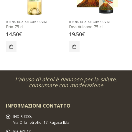
DONNAFUGATA (TRAPANI)
,
VINI
DONNAFUGATA (TRAPANI)
,
VINI
Prio 75 cl
Dea Vulcano 75 cl
14.50
€
19.50
€
L’abuso di alcol è dannoso per la salute,
consumare con moderazione
INFORMAZIONI CONTATTO
INDIRIZZO:
Via Orfanotrofio, 17, Ragusa Ibla
RECAPITO: