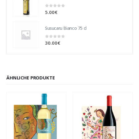
0
out of 5
5.00
€
Susucaru Bianco 75 cl
0
out of 5
30.00
€
ÄHNLICHE PRODUKTE