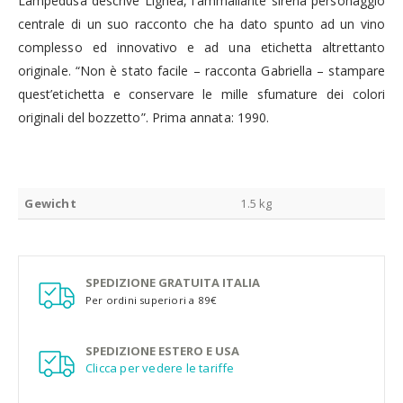
Lampedusa descrive Lighea, l’ammaliante sirena personaggio
centrale di un suo racconto che ha dato spunto ad un vino
complesso ed innovativo e ad una etichetta altrettanto
originale. “Non è stato facile – racconta Gabriella – stampare
quest’etichetta e conservare le mille sfumature dei colori
originali del bozzetto”. Prima annata: 1990.
Gewicht
1.5 kg
SPEDIZIONE GRATUITA ITALIA
Per ordini superiori a 89€
SPEDIZIONE ESTERO E USA
Clicca per vedere le tariffe