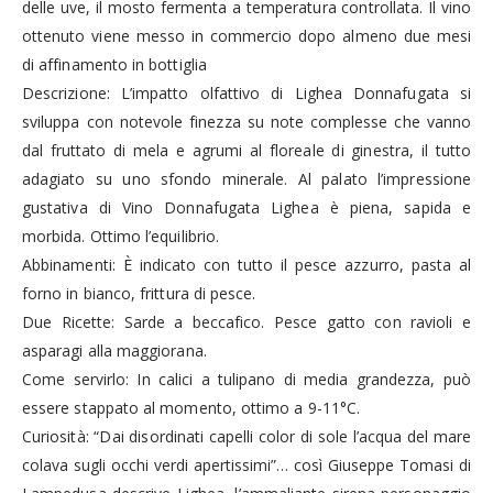
delle uve, il mosto fermenta a temperatura controllata. Il vino
ottenuto viene messo in commercio dopo almeno due mesi
di affinamento in bottiglia
Descrizione: L’impatto olfattivo di Lighea Donnafugata si
sviluppa con notevole finezza su note complesse che vanno
dal fruttato di mela e agrumi al floreale di ginestra, il tutto
adagiato su uno sfondo minerale. Al palato l’impressione
gustativa di Vino Donnafugata Lighea è piena, sapida e
morbida. Ottimo l’equilibrio.
Abbinamenti: È indicato con tutto il pesce azzurro, pasta al
forno in bianco, frittura di pesce.
Due Ricette: Sarde a beccafico. Pesce gatto con ravioli e
asparagi alla maggiorana.
Come servirlo: In calici a tulipano di media grandezza, può
essere stappato al momento, ottimo a 9-11°C.
Curiosità: “Dai disordinati capelli color di sole l’acqua del mare
colava sugli occhi verdi apertissimi”… così Giuseppe Tomasi di