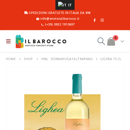
IT
SPEDIZIONI GRATUITE IN ITALIA DA 89€
info@enotecailbarocco.it
(+39) 0932 1910697
0
HOME
SHOP
VINI
,
DONNAFUGATA (TRAPANI)
LIGHEA 75 CL