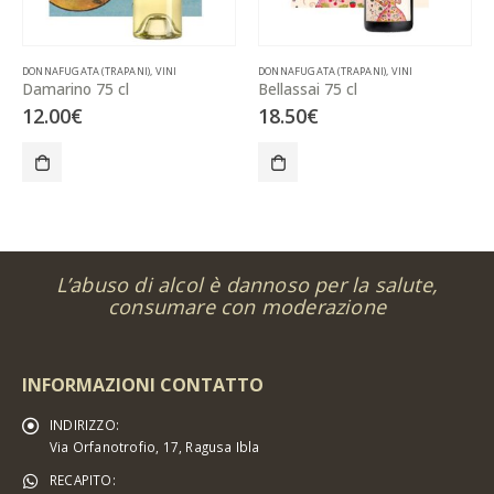
DONNAFUGATA (TRAPANI)
,
VINI
DONNAFUGATA (TRAPANI)
,
VINI
Damarino 75 cl
Bellassai 75 cl
12.00
€
18.50
€
L’abuso di alcol è dannoso per la salute,
consumare con moderazione
INFORMAZIONI CONTATTO
INDIRIZZO:
Via Orfanotrofio, 17, Ragusa Ibla
RECAPITO: