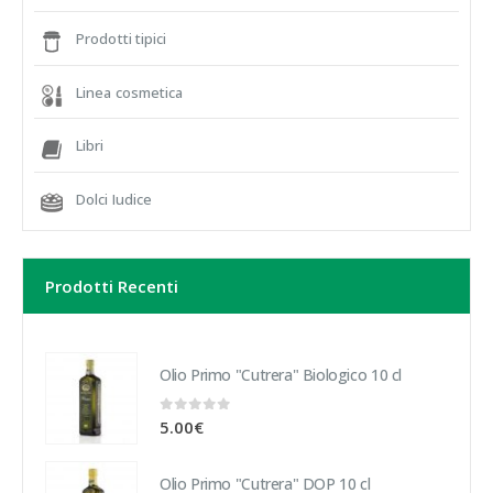
Prodotti tipici
Linea cosmetica
Libri
Dolci Iudice
Prodotti Recenti
Olio Primo "Cutrera" Biologico 10 cl
0
out of 5
5.00
€
Olio Primo "Cutrera" DOP 10 cl