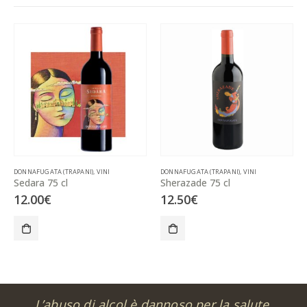
DONNAFUGATA (TRAPANI)
,
VINI
DONNAFUGATA (TRAPANI)
,
VINI
Sedara 75 cl
Sherazade 75 cl
12.00
€
12.50
€
L’abuso di alcol è dannoso per la salute,