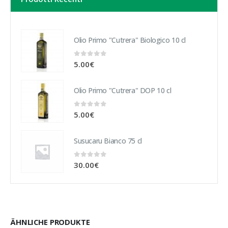
Olio Primo "Cutrera" Biologico 10 cl
0
out of 5
5.00
€
Olio Primo "Cutrera" DOP 10 cl
0
out of 5
5.00
€
Susucaru Bianco 75 cl
0
out of 5
30.00
€
ÄHNLICHE PRODUKTE