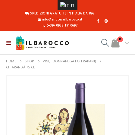
IT
SPEDIZIONI GRATUITE IN ITALIA DA 89€
info@enotecailbarocco.it
(+39) 0932 1910697
0
HOME
SHOP
VINI
,
DONNAFUGATA (TRAPANI)
CHIARANDÀ 75 CL