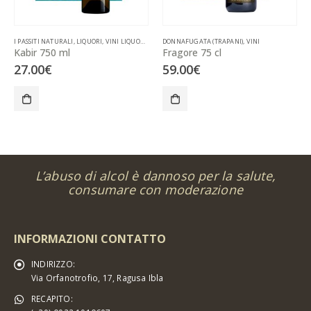
I PASSITI NATURALI
,
LIQUORI
,
VINI LIQUOROSI
,
DONNAFUGATA (TRAPANI)
DONNAFUGATA (TRAPANI)
,
VINI
Kabir 750 ml
Fragore 75 cl
27.00
€
59.00
€
L’abuso di alcol è dannoso per la salute,
consumare con moderazione
INFORMAZIONI CONTATTO
INDIRIZZO:
Via Orfanotrofio, 17, Ragusa Ibla
RECAPITO: