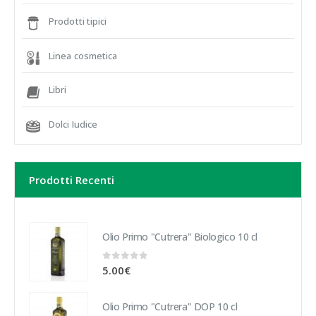
Prodotti tipici
Linea cosmetica
Libri
Dolci Iudice
Prodotti Recenti
Olio Primo "Cutrera" Biologico 10 cl
0
out of 5
5.00
€
Olio Primo "Cutrera" DOP 10 cl