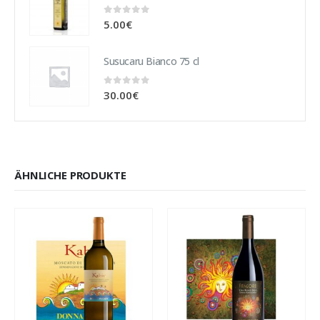
0
out of 5
5.00
€
Susucaru Bianco 75 cl
0
out of 5
30.00
€
ÄHNLICHE PRODUKTE