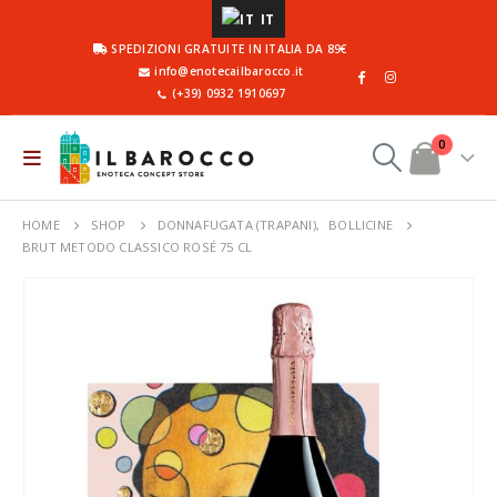
IT
SPEDIZIONI GRATUITE IN ITALIA DA 89€
info@enotecailbarocco.it
(+39) 0932 1910697
0
HOME
SHOP
DONNAFUGATA (TRAPANI)
,
BOLLICINE
BRUT METODO CLASSICO ROSÉ 75 CL