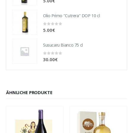
5.00
€
Olio Primo "Cutrera" DOP 10 cl
0
out of 5
5.00
€
Susucaru Bianco 75 cl
0
out of 5
30.00
€
ÄHNLICHE PRODUKTE