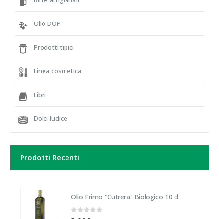
Olio DOP
Prodotti tipici
Linea cosmetica
Libri
Dolci Iudice
Prodotti Recenti
Olio Primo "Cutrera" Biologico 10 cl
0
out of 5