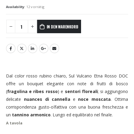
Availability:
12 vorrätig
IN DEN WARENKORB
Dal color rosso rubino chiaro, Sul Vulcano Etna Rosso DOC
offre un bouquet elegante con note di frutti di bosco
(
fragolina e ribes rosso
) e
sentori floreali
; si aggiungono
delicate
nuances di cannella
e
noce moscata
. Ottima
corrispondenza gusto-olfattiva con una buona freschezza e
un
tannino armonico
. Lungo ed equilibrato nel finale.
A tavola