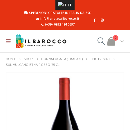
IT
SPEDIZIONI GRATUITE IN ITALIA DA 89€
info@enotecailbarocco.it
(+39) 0932 1910697
0
HOME
SHOP
DONNAFUGATA (TRAPANI)
,
OFFERTE
,
VINI
SUL VULCANO ETNA ROSSO 75 CL