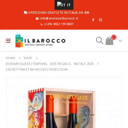
IT
SPEDIZIONI GRATUITE IN ITALIA DA 89€
info@enotecailbarocco.it
(+39) 0932 1910697
0
HOME
SHOP
DONNAFUGATA (TRAPANI)
,
IDEE REGALO
,
NATALE 2025
CASSETTINA ETNA NUOVE ESPRESSIONI