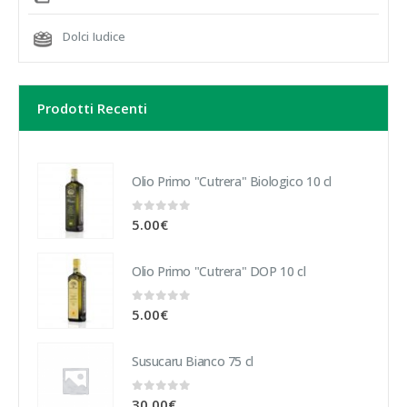
Dolci Iudice
Prodotti Recenti
Olio Primo "Cutrera" Biologico 10 cl
0
out of 5
5.00
€
Olio Primo "Cutrera" DOP 10 cl
0
out of 5
5.00
€
Susucaru Bianco 75 cl
0
out of 5
30.00
€