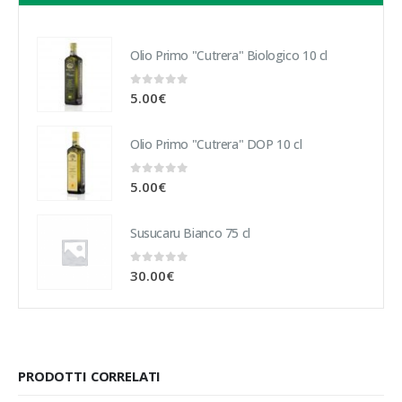
Olio Primo "Cutrera" Biologico 10 cl
0
Su 5
5.00
€
Olio Primo "Cutrera" DOP 10 cl
0
Su 5
5.00
€
Susucaru Bianco 75 cl
0
Su 5
30.00
€
PRODOTTI CORRELATI