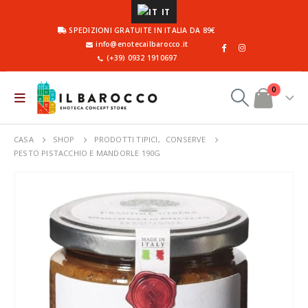
IT
SPEDIZIONI GRATUITE IN ITALIA DA 89€
info@enotecailbarocco.it
(+39) 0932 1910697
0
CASA
SHOP
PRODOTTI TIPICI
,
CONSERVE
PESTO PISTACCHIO E MANDORLE 190G