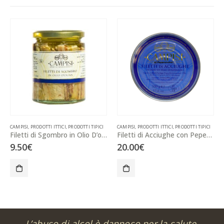
CAMPISI
,
PRODOTTI ITTICI
,
PRODOTTI TIPICI
CAMPISI
,
PRODOTTI ITTICI
,
PRODOTTI TIPICI
Filetti di Sgombro in Olio D’oliva 300g
Filetti di Acciughe con Peperoncino in Latta 500g
9.50
€
20.00
€
L’abuso di alcol è dannoso per la salute,