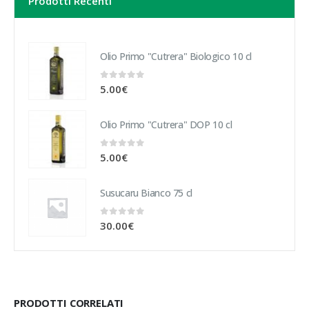
Prodotti Recenti
Olio Primo "Cutrera" Biologico 10 cl
0
Su 5
5.00
€
Olio Primo "Cutrera" DOP 10 cl
0
Su 5
5.00
€
Susucaru Bianco 75 cl
0
Su 5
30.00
€
PRODOTTI CORRELATI