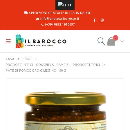
IT
SPEDIZIONI GRATUITE IN ITALIA DA 89€
info@enotecailbarocco.it
(+39) 0932 1910697
0
CASA
SHOP
PRODOTTI ITTICI
,
CONSERVE
,
CAMPISI
,
PRODOTTI TIPICI
PATÈ DI POMODORO CILIEGINO 190 G