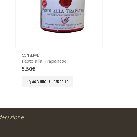
CONSERVE
CONSERVE
,
PRODO
Pesto alla Trapanese
Pomodoro Sec
5.50
€
6.00
€
AGGIUNGI AL CARRELLO
AGGIUNGI 
derazione