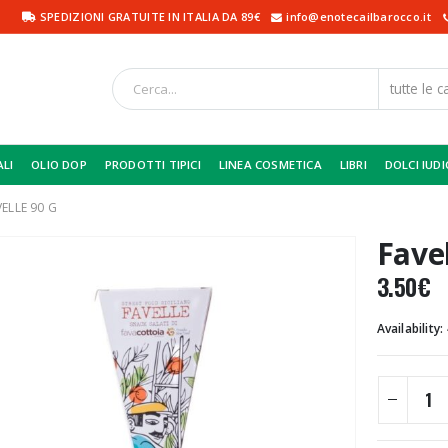
SPEDIZIONI GRATUITE IN ITALIA DA 89€
info@enotecailbarocco.it
ALI
OLIO DOP
PRODOTTI TIPICI
LINEA COSMETICA
LIBRI
DOLCI IUDI
ELLE 90 G
Favel
3.50
€
Availability: