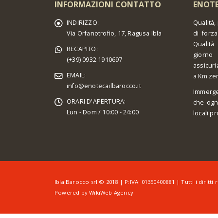
INFORMAZIONI CONTATTO
ENOTE
INDIRIZZO:
Qualità,
Via Orfanotrofio, 17, Ragusa Ibla
di forza
Qualità
RECAPITO:
giorno 
(+39) 0932 1910697
assicuri
EMAIL:
a Km ze
info@enotecailbarocco.it
Immerge
ORARI D'APERTURA:
che ogn
Lun - Dom / 10:00 - 24:00
locali pr
Ibla Barocco srl © 2018 | P:IVA: 01350400881 | Tutti i diritti r
Powered by
WikiWeb Agency