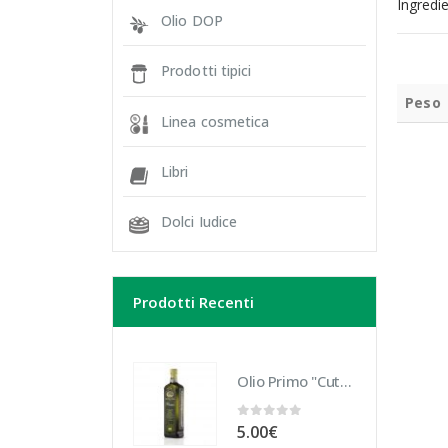
Ingredie
Olio DOP
Prodotti tipici
Peso
Linea cosmetica
Libri
Dolci Iudice
Prodotti Recenti
Olio Primo "Cutrera" Biologico 10 cl
0
Su 5
5.00
€