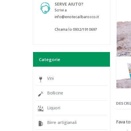
SERVE AIUTO?
Scrivi a
info@enotecailbarocco.it
Chiama lo 0932/1910697
Categorie
Vini
Bollicine
DESCRI
Liquori
Fava to
Birre artigianali