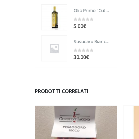
Olio Primo "Cutrera" DOP 10 cl
0
Su 5
5.00
€
Susucaru Bianco 75 cl
0
Su 5
30.00
€
PRODOTTI CORRELATI