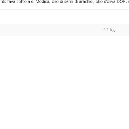
nti: fava cottoia di Modica, olio di semi di arachidi, olio d’oliva DOP, 
0.1 kg
Olio Primo "Cutrera" Biologico 10 cl
0
Su 5
5.00
€