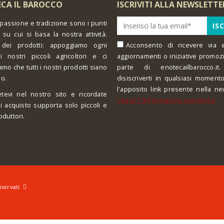
CA IL BAROCCO
ISCRIVITI ALLA NEWSLETTE
 passione e tradizione sono i punti
 su cui si basa la nostra attività.
 dei prodotti: appoggiamo ogni
Acconsento di ricevere via e
i nostri piccoli agricoltori e ci
aggiornamenti o iniziative promoz
amo che tutti i nostri prodotti siano
parte di enotecailbarocco.it.
ro.
disiscriverti in qualsiasi moment
l'apposito link presente nella ne
tevi nel nostro sito e ricordate
Leggi l'informativa completa
i acquisto supporta solo piccoli e
oduttori.
iservati.