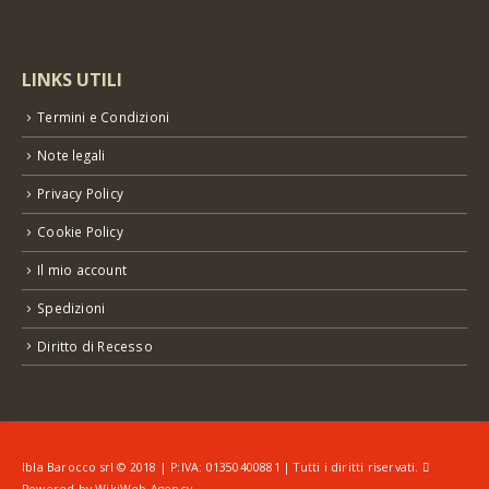
LINKS UTILI
Termini e Condizioni
Note legali
Privacy Policy
Cookie Policy
Il mio account
Spedizioni
Diritto di Recesso
Ibla Barocco srl © 2018 | P:IVA: 01350400881 | Tutti i diritti riservati.
Powered by
WikiWeb Agency