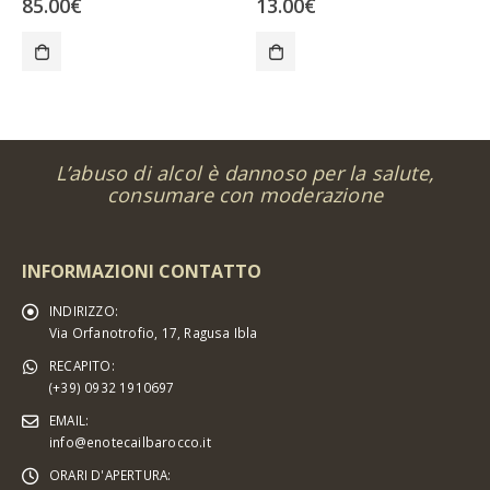
85.00
€
13.00
€
L’abuso di alcol è dannoso per la salute,
consumare con moderazione
INFORMAZIONI CONTATTO
INDIRIZZO:
Via Orfanotrofio, 17, Ragusa Ibla
RECAPITO:
(+39) 0932 1910697
EMAIL:
info@enotecailbarocco.it
ORARI D'APERTURA: