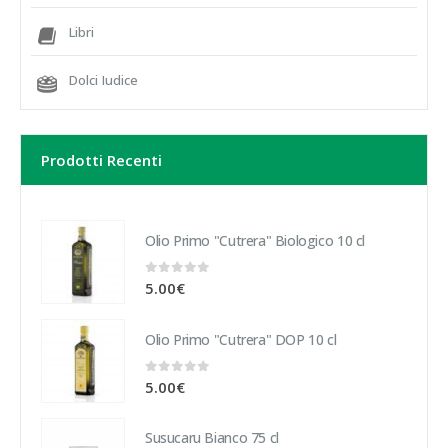
Libri
Dolci Iudice
Prodotti Recenti
Olio Primo "Cutrera" Biologico 10 cl
0
Su 5
5.00
€
Olio Primo "Cutrera" DOP 10 cl
0
Su 5
5.00
€
Susucaru Bianco 75 cl