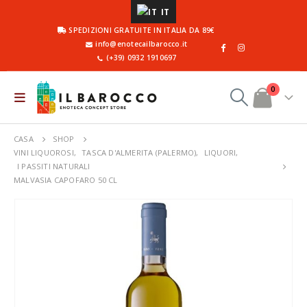
IT
SPEDIZIONI GRATUITE IN ITALIA DA 89€
info@enotecailbarocco.it
(+39) 0932 1910697
0
CASA
SHOP
VINI LIQUOROSI
,
TASCA D'ALMERITA (PALERMO)
,
LIQUORI
,
I PASSITI NATURALI
MALVASIA CAPOFARO 50 CL