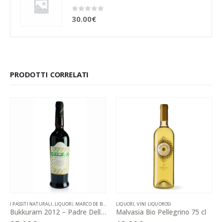
0
Su 5
30.00
€
PRODOTTI CORRELATI
I PASSITI NATURALI
,
LIQUORI
,
MARCO DE BARTOLI (TRAPANI)
LIQUORI
,
VINI LIQUOROSI
,
VINI LIQUOROSI
Bukkuram 2012 – Padre Della Vigna 500ml
Malvasia Bio Pellegrino 75 cl