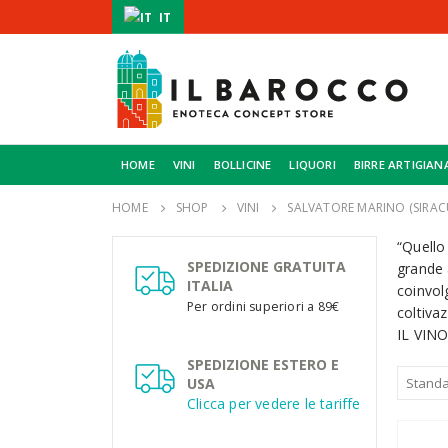
IT
HOME
VINI
BOLLICINE
LIQUORI
BIRRE ARTIGIAN
HOME
SHOP
VINI
SALVATORE MARINO (SIRAC
“Quello
SPEDIZIONE GRATUITA
grande a
ITALIA
coinvolg
Per ordini superiori a 89€
coltivaz
IL VINO
SPEDIZIONE ESTERO E
USA
Clicca per vedere le tariffe