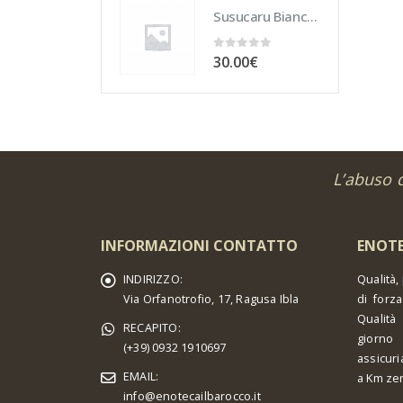
Susucaru Bianco 75 cl
0
out of 5
30.00
€
L’abuso 
INFORMAZIONI CONTATTO
ENOTE
INDIRIZZO:
Qualità,
Via Orfanotrofio, 17, Ragusa Ibla
di forza
Qualità
RECAPITO:
giorno 
(+39) 0932 1910697
assicuri
EMAIL:
a Km ze
info@enotecailbarocco.it