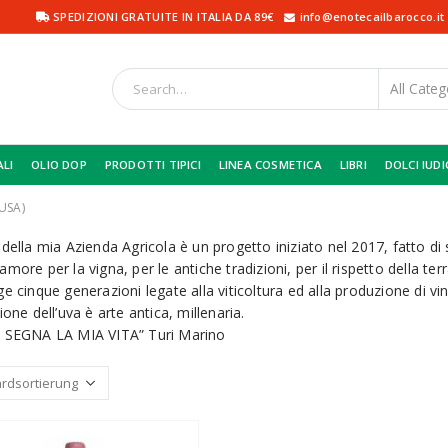
SPEDIZIONI GRATUITE IN ITALIA DA 89€
info@enotecailbarocco.it
ALI
OLIO DOP
PRODOTTI TIPICI
LINEA COSMETICA
LIBRI
DOLCI IUDI
USA)
 della mia Azienda Agricola è un progetto iniziato nel 2017, fatto di
more per la vigna, per le antiche tradizioni, per il rispetto della ter
e cinque generazioni legate alla viticoltura ed alla produzione di vino
ione dell’uva è arte antica, millenaria.
 SEGNA LA MIA VITA” Turi Marino