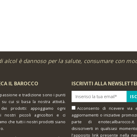
Susucaru Bianco 75 cl
0
out of 5
30.00
€
di alcol è dannoso per la salute, consumare con mo
CA IL BAROCCO
ISCRIVITI ALLA NEWSLETTE
 passione e tradizione sono i punti
 su cui si basa la nostra attività.
 dei prodotti: appoggiamo ogni
Acconsento di ricevere via e
i nostri piccoli agricoltori e ci
aggiornamenti o iniziative promoz
amo che tutti i nostri prodotti siano
parte di enotecailbarocco.it.
ro.
disiscriverti in qualsiasi moment
l'apposito link presente nella ne