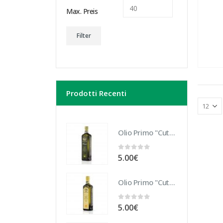
Max. Preis
Filter
Prodotti Recenti
Olio Primo "Cutrera" Biologico 10 cl
0
out of 5
5.00
€
Olio Primo "Cutrera" DOP 10 cl
0
out of 5
5.00
€