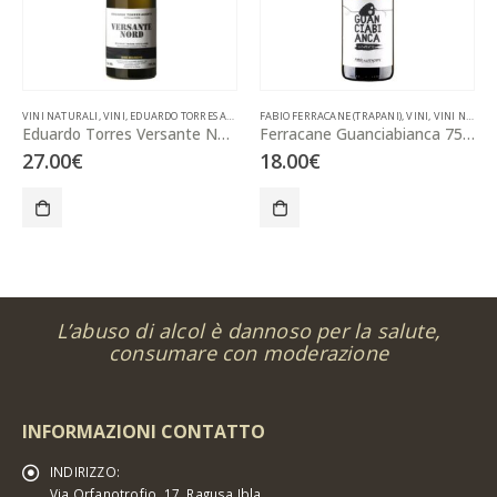
VINI NATURALI
,
VINI
,
EDUARDO TORRES ACOSTA (ETNA-CATANIA)
FABIO FERRACANE (TRAPANI)
,
VINI
,
VINI NATURALI
Eduardo Torres Versante Nord Bianco 75 cl
Ferracane Guanciabianca 75 cl
27.00
€
18.00
€
L’abuso di alcol è dannoso per la salute,
consumare con moderazione
INFORMAZIONI CONTATTO
INDIRIZZO:
Via Orfanotrofio, 17, Ragusa Ibla