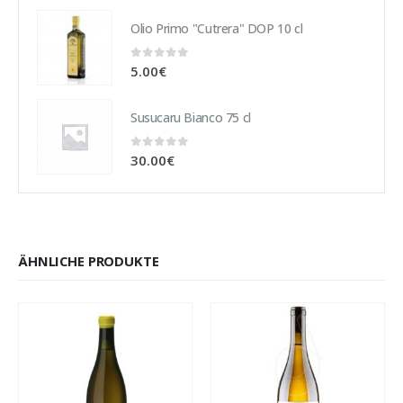
Olio Primo "Cutrera" DOP 10 cl
0
out of 5
5.00
€
Susucaru Bianco 75 cl
0
out of 5
30.00
€
ÄHNLICHE PRODUKTE