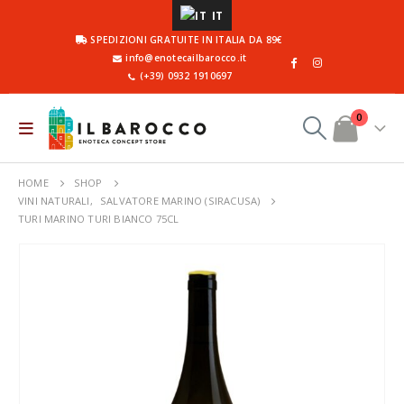
IT
SPEDIZIONI GRATUITE IN ITALIA DA 89€
info@enotecailbarocco.it
(+39) 0932 1910697
0
HOME
SHOP
VINI NATURALI
,
SALVATORE MARINO (SIRACUSA)
TURI MARINO TURI BIANCO 75CL