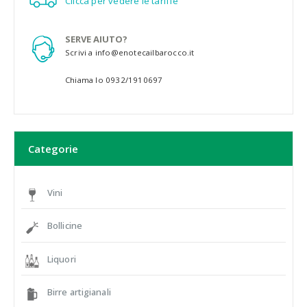
Clicca per vedere le tariffe
SERVE AIUTO?
Scrivi a info@enotecailbarocco.it
Chiama lo 0932/1910697
Categorie
Vini
Bollicine
Liquori
Birre artigianali