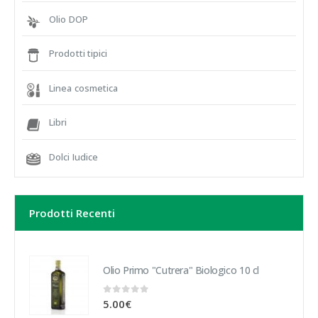
Olio DOP
Prodotti tipici
Linea cosmetica
Libri
Dolci Iudice
Prodotti Recenti
Olio Primo "Cutrera" Biologico 10 cl
0
out of 5
5.00
€