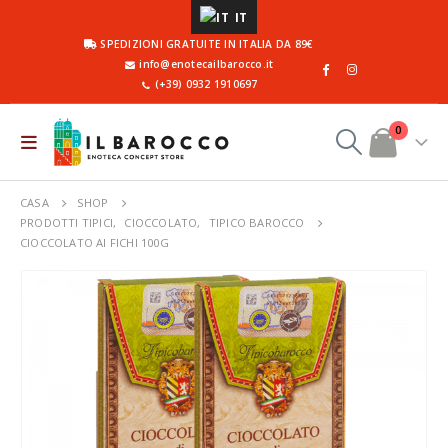
IT
SPEDIZIONI GRATUITE IN ITALIA DA 89€
info@enotecailbarocco.it
(+39) 0932 1910697
0
CASA
SHOP
PRODOTTI TIPICI
,
CIOCCOLATO
,
TIPICO BAROCCO
CIOCCOLATO AI FICHI 100G