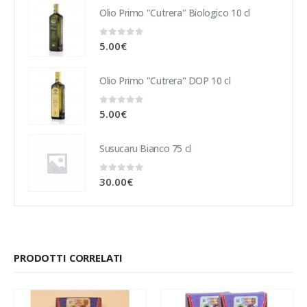
Olio Primo "Cutrera" Biologico 10 cl
0
Su 5
5.00
€
Olio Primo "Cutrera" DOP 10 cl
0
Su 5
5.00
€
Susucaru Bianco 75 cl
0
Su 5
30.00
€
PRODOTTI CORRELATI