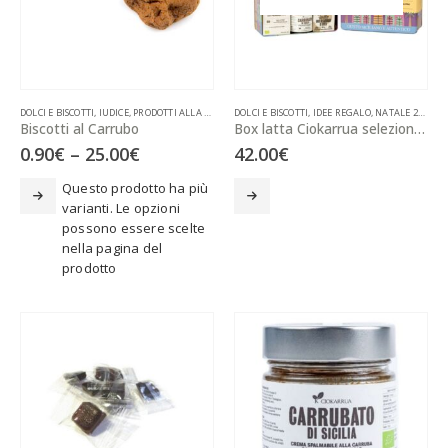
DOLCI E BISCOTTI
,
IUDICE
,
PRODOTTI ALLA CARRUBA
DOLCI E BISCOTTI
,
PRODOTTI TIPICI
,
IDEE REGALO
,
NATALE 2025
,
P
Biscotti al Carrubo
Box latta Ciokarrua selezione “Carrubato di Sicilia”
0.90
€
–
25.00
€
42.00
€
Questo prodotto ha più
varianti. Le opzioni
possono essere scelte
nella pagina del
prodotto