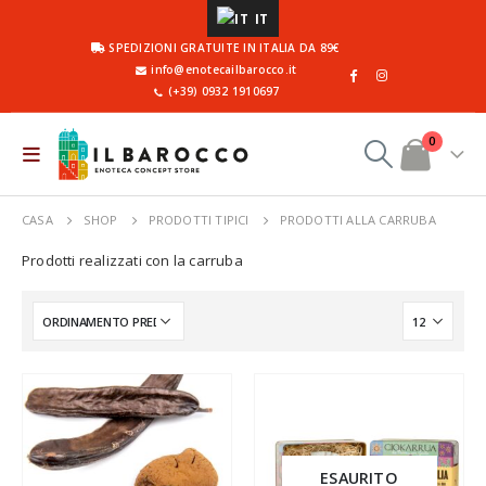
IT
SPEDIZIONI GRATUITE IN ITALIA DA 89€
info@enotecailbarocco.it
(+39) 0932 1910697
0
CASA
SHOP
PRODOTTI TIPICI
PRODOTTI ALLA CARRUBA
Prodotti realizzati con la carruba
ESAURITO