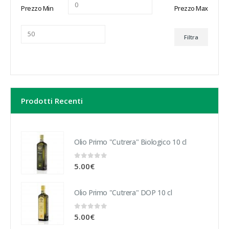
Prezzo Min
Prezzo Max
Filtra
Prodotti Recenti
Olio Primo "Cutrera" Biologico 10 cl
0
Su 5
5.00
€
Olio Primo "Cutrera" DOP 10 cl
0
Su 5
5.00
€