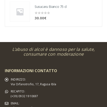
Susucaru Bianco 75 cl
0
Su 5
30.00
€
L’abuso di alcol è dannoso per la salute,
consumare con moderazione
INFORMAZIONI CONTATTO
INDIRIZZO:
Via Orfanotrofio, 17, Ragusa Ibla
RECAPITO:
(+39) 0932 1910697
EMAIL: