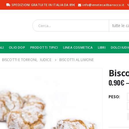
SPEDIZIONI GRATUITE IN ITALIA DA 89€
info@enotecailbarocco.it
ALI
OLIO DOP
PRODOTTI TIPICI
LINEA COSMETICA
LIBRI
DOLCI IUDI
,
BISCOTTI E TORRONI
,
IUDICE
BISCOTTI AL LIMONE
Bisc
0.90
€
PESO