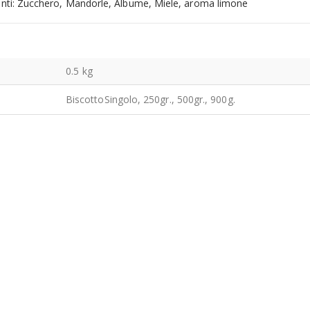
enti: Zucchero, Mandorle, Albume, Miele, aroma limone
0.5 kg
BiscottoSingolo, 250gr., 500gr., 900g.
Olio Primo "Cutrera" Biologico 10 cl
0
Su 5
5.00
€