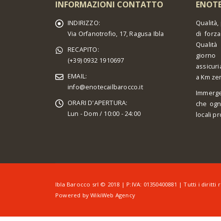
INFORMAZIONI CONTATTO
ENOTE
INDIRIZZO:
Qualità,
Via Orfanotrofio, 17, Ragusa Ibla
di forza
Qualità
RECAPITO:
giorno 
(+39) 0932 1910697
assicuri
EMAIL:
a Km ze
info@enotecailbarocco.it
Immerge
ORARI D'APERTURA:
che ogn
Lun - Dom / 10:00 - 24:00
locali pr
Ibla Barocco srl © 2018 | P:IVA: 01350400881 | Tutti i diritti r
Powered by
WikiWeb Agency