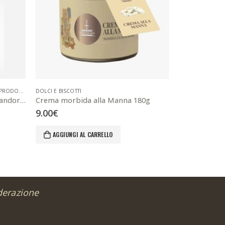
PRODOTTI TIPICI
DOLCI E BISCOTTI
BONAJUTO
,
DOLCI
Torrone Bianco Zafferano e Mandorle
Crema morbida alla Manna 180g
Cobaita 100g
9.00
€
6.00
€
AGGIUNGI AL CARRELLO
AGGIUNGI 
derazione