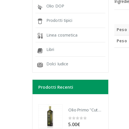
Ingredi
Olio DOP
Prodotti tipici
Peso
Linea cosmetica
Peso
Libri
Dolci Iudice
Prodotti Recenti
Olio Primo "Cutrera" Biologico 10 cl
0
Su 5
5.00
€