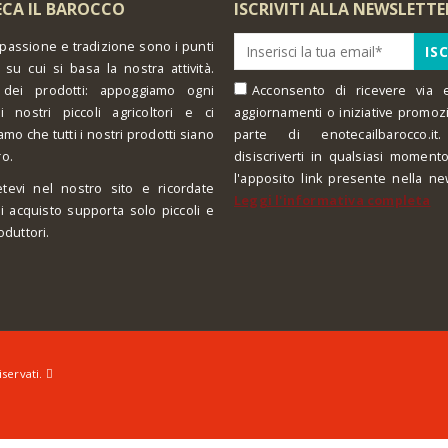
CA IL BAROCCO
ISCRIVITI ALLA NEWSLETTE
 passione e tradizione sono i punti
 su cui si basa la nostra attività.
 dei prodotti: appoggiamo ogni
Acconsento di ricevere via e
i nostri piccoli agricoltori e ci
aggiornamenti o iniziative promoz
amo che tutti i nostri prodotti siano
parte di enotecailbarocco.it.
ro.
disiscriverti in qualsiasi moment
l'apposito link presente nella ne
tevi nel nostro sito e ricordate
Leggi l'informativa completa
i acquisto supporta solo piccoli e
oduttori.
iservati.