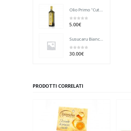
Olio Primo "Cutrera" DOP 10 cl
0
Su 5
5.00
€
Susucaru Bianco 75 cl
0
Su 5
30.00
€
PRODOTTI CORRELATI