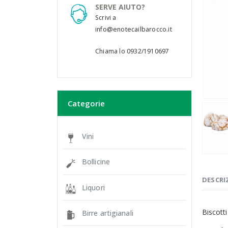
SERVE AIUTO?
Scrivi a
info@enotecailbarocco.it
Chiama lo 0932/1910697
Categorie
Vini
Bollicine
DESCRI
Liquori
Biscott
Birre artigianali