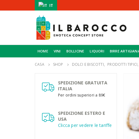
IT
HOME
VINI
BOLLICINE
LIQUORI
BIRRE ARTIGIAN
CASA
SHOP
DOLCI E BISCOTTI
,
PRODOTTI TIPICI
SPEDIZIONE GRATUITA
ITALIA
Per ordini superiori a 89€
SPEDIZIONE ESTERO E
USA
Clicca per vedere le tariffe