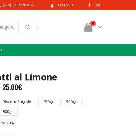
(+39) 0932 1910697
ACCESSO
0
CE
otti al Limone
–
25.00
€
BiscottoSingolo
250gr.
500gr.
900g.
SVUOTA