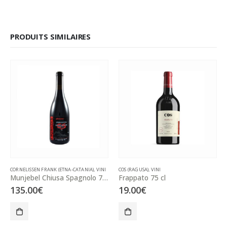
PRODUITS SIMILAIRES
CORNELISSEN FRANK (ETNA-CATANIA)
,
VINI
COS (RAGUSA)
,
VINI
Munjebel Chiusa Spagnolo 75 cl
Frappato 75 cl
135.00
€
19.00
€