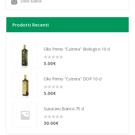
Dolci Iudice
Prodotti Recenti
Olio Primo "Cutrera" Biologico 10 cl
0
sur 5
5.00
€
Olio Primo "Cutrera" DOP 10 cl
0
sur 5
5.00
€
Susucaru Bianco 75 cl
0
sur 5
30.00
€