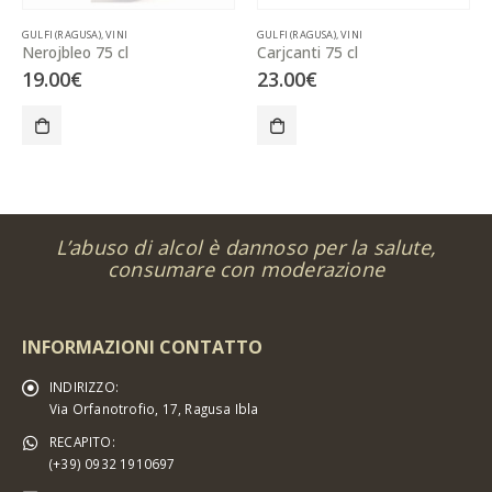
GULFI (RAGUSA)
,
VINI
GULFI (RAGUSA)
,
VINI
Nerojbleo 75 cl
Carjcanti 75 cl
19.00
€
23.00
€
L’abuso di alcol è dannoso per la salute,
consumare con moderazione
INFORMAZIONI CONTATTO
INDIRIZZO:
Via Orfanotrofio, 17, Ragusa Ibla
RECAPITO:
(+39) 0932 1910697