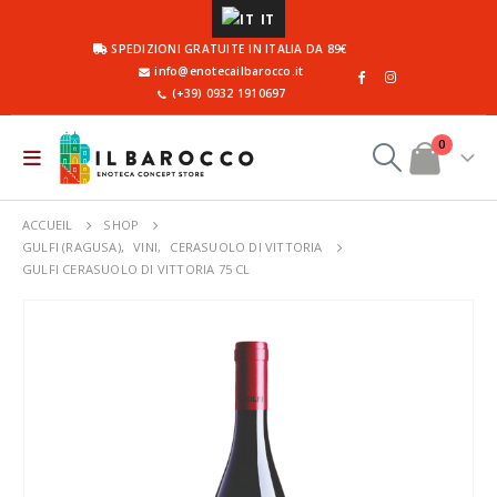
IT
SPEDIZIONI GRATUITE IN ITALIA DA 89€
info@enotecailbarocco.it
(+39) 0932 1910697
0
ACCUEIL
SHOP
GULFI (RAGUSA)
,
VINI
,
CERASUOLO DI VITTORIA
GULFI CERASUOLO DI VITTORIA 75 CL