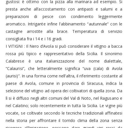
gustosi: è ottimo con la pizza alla marinara ad esempio. Si
presta anche all’accostamento con antipasti e salumi e a
preparazioni di pesce con condimento leggermente
aromatico. Intrigante infine l’abbinamento “autunnale” con le
castagne arrostite alla brace. Temperatura di servizio
consigliata fra i 14 e i 16 gradi.
I VITIGNI : Il Nero d’Avola si può considerare il vitigno a bacca
rossa più tipico e rappresentativo della Sicilia. Il sinonimo
Calabrese è una italianizzazione del nome dialettale,
“Calaurisi”, che letteralmente significa “uva (cala) di Avola
(aurisi)”. In una forma come nell’altra, il riferimento costante al
paese di Avola, comune in provincia di Siracusa, indica la
selezione del vitigno ad opera dei coltivatori di quella zona. Da
lì si è diffuso negli altri comuni del Val di Noto, nel Ragusano e
nel Calatino; solo recentemente in tutta la Sicilia. Le vigne più
vocate, se coltivate secondo le tecniche tradizionali affinatesi
nella storia per affrontare il torrido clima della zona senza
ricorrere all’irrigazione, possono dare grandi vini rossi da