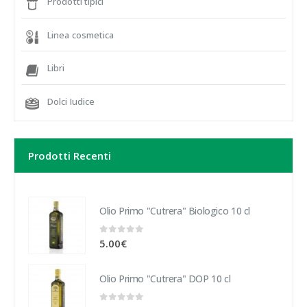
Prodotti tipici
Linea cosmetica
Libri
Dolci Iudice
Prodotti Recenti
Olio Primo "Cutrera" Biologico 10 cl
0
sur 5
5.00
€
Olio Primo "Cutrera" DOP 10 cl