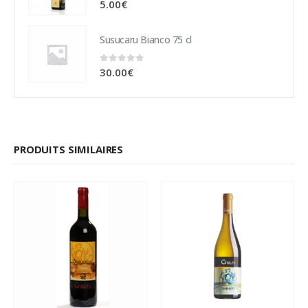
0
sur 5
5.00
€
Susucaru Bianco 75 cl
0
sur 5
30.00
€
PRODUITS SIMILAIRES