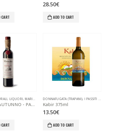
28.50
€
O CART
ADD TO CART
URALI
,
LIQUORI
,
MARILINA (SIRACUSA)
DONNAFUGATA (TRAPANI)
,
VINI
,
VINI LIQUOROSI
,
I PASSITI NATURALI
,
LIQUORI
,
VI
GOCCE D'AUTUNNO - PASSITO
Kabir 375ml
13.50
€
O CART
ADD TO CART