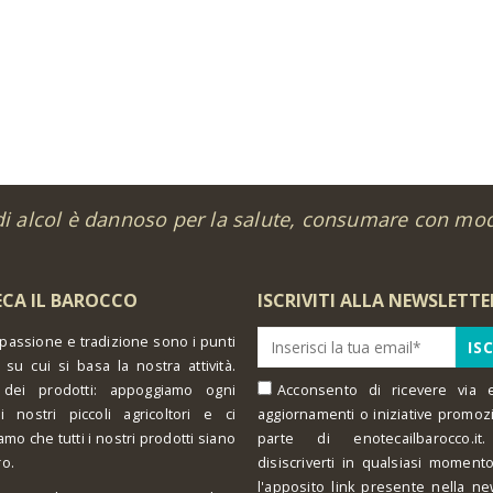
Susucaru Bianco 75 cl
0
out of 5
30.00
€
di alcol è dannoso per la salute, consumare con mo
CA IL BAROCCO
ISCRIVITI ALLA NEWSLETTE
 passione e tradizione sono i punti
 su cui si basa la nostra attività.
 dei prodotti: appoggiamo ogni
Acconsento di ricevere via e
i nostri piccoli agricoltori e ci
aggiornamenti o iniziative promoz
amo che tutti i nostri prodotti siano
parte di enotecailbarocco.it.
ro.
disiscriverti in qualsiasi moment
l'apposito link presente nella ne