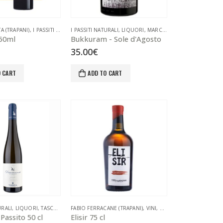
 (TRAPANI)
,
VINI LIQUOROSI
,
I PASSITI NATURALI
I PASSITI NATURALI
,
LIQUORI
,
VINI LIQUOROSI
,
LIQUORI
,
MARCO DE BARTOLI (TRAPANI)
50ml
Bukkuram - Sole d'Agosto
35.00
€
O CART
ADD TO CART
URALI
,
,
VINI LIQUOROSI
LIQUORI
,
TASCA D'ALMERITA (PALERMO)
FABIO FERRACANE (TRAPANI)
,
VINI LIQUOROSI
,
VINI
,
VINI LIQUOROSI
assito 50 cl
Elisir 75 cl