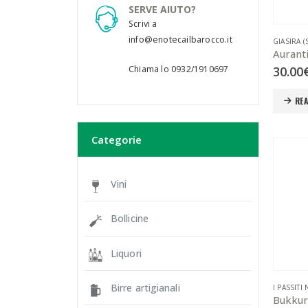
SERVE AIUTO?
Scrivi a
info@enotecailbarocco.it
GIASIRA (
Auranti
30.00
Chiama lo 0932/1910697
RE
Categorie
Vini
Bollicine
Liquori
Birre artigianali
I PASSITI
Bukkur