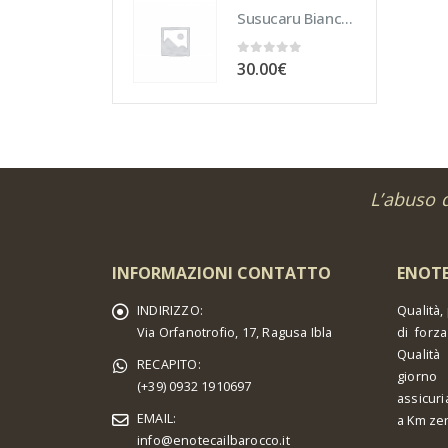
Susucaru Bianco 75 cl
0
out of 5
30.00
€
L’abuso 
INFORMAZIONI CONTATTO
ENOTE
INDIRIZZO:
Qualità,
Via Orfanotrofio, 17, Ragusa Ibla
di forza
Qualità
RECAPITO:
giorno 
(+39) 0932 1910697
assicuri
EMAIL:
a Km ze
info@enotecailbarocco.it