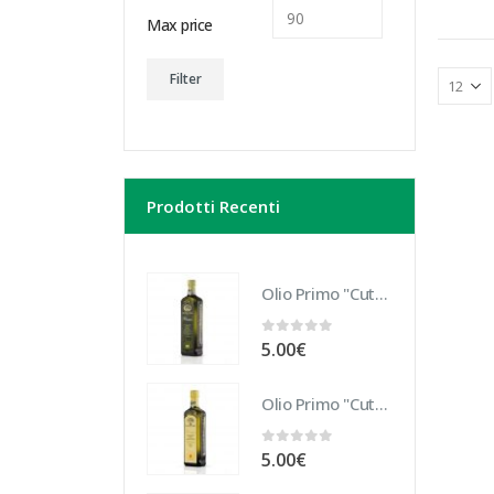
Max price
Filter
Prodotti Recenti
Olio Primo "Cutrera" Biologico 10 cl
0
out of 5
5.00
€
Olio Primo "Cutrera" DOP 10 cl
0
out of 5
5.00
€