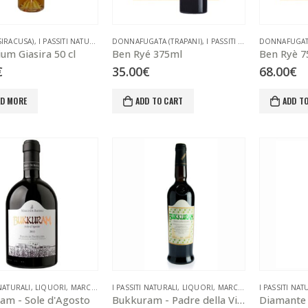
SIRACUSA)
,
I PASSITI NATURALI
,
LIQUORI
DONNAFUGATA (TRAPANI)
,
VINI LIQUOROSI
,
I PASSITI NATURALI
DONNAFUGATA
,
LIQUORI
um Giasira 50 cl
Ben Ryé 375ml
Ben Ryè 7
€
35.00
€
68.00
€
AD MORE
ADD TO CART
ADD T
 NATURALI
,
LIQUORI
,
MARCO DE BARTOLI (TRAPANI)
I PASSITI NATURALI
,
,
VINI LIQUOROSI
LIQUORI
,
MARCO DE BARTOLI (TRAPANI)
I PASSITI NAT
am - Sole d'Agosto
Bukkuram - Padre della Vigna 500ml
Diamante P