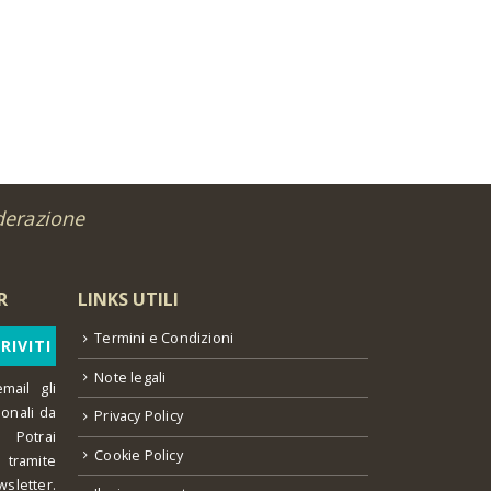
derazione
R
LINKS UTILI
Termini e Condizioni
Note legali
mail gli
ionali da
Privacy Policy
 Potrai
Cookie Policy
o tramite
wsletter.