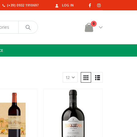
(+39) 0932 1910697
LOG IN
0
CE