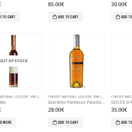
€
85.00
€
30.00
€
D TO CART
ADD TO CART
ADD T
OUT OF STOCK
 NATURALI
,
LIQUORI
,
VINI LIQUOROSI
I PASSITI NATURALI
,
LIQUORI
,
VINI LIQUOROSI
I PASSITI NAT
des
Giardino Pantesco Passito Naturale Pantelleria Pellegrino 75 cl
€
28.00
€
35.00
€
AD MORE
ADD TO CART
ADD T