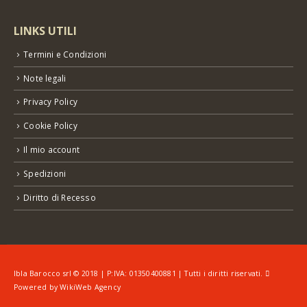
LINKS UTILI
Termini e Condizioni
Note legali
Privacy Policy
Cookie Policy
Il mio account
Spedizioni
Diritto di Recesso
Ibla Barocco srl © 2018 | P:IVA: 01350400881 | Tutti i diritti riservati.
Powered by
WikiWeb Agency