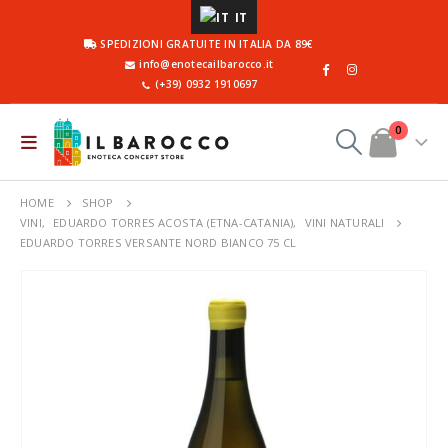
IT
SPEDIZIONI GRATUITE IN ITALIA DA 89€
info@enotecailbarocco.it
(+39) 0932 1910697
0
HOME
SHOP
VINI
,
EDUARDO TORRES ACOSTA (ETNA-CATANIA)
,
VINI NATURALI
EDUARDO TORRES VERSANTE NORD BIANCO 75 CL