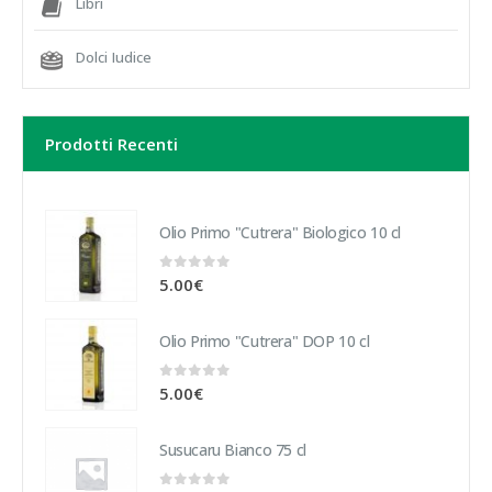
Libri
Dolci Iudice
Prodotti Recenti
Olio Primo "Cutrera" Biologico 10 cl
0
out of 5
5.00
€
Olio Primo "Cutrera" DOP 10 cl
0
out of 5
5.00
€
Susucaru Bianco 75 cl