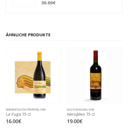
0
out of 5
30.00
€
ÄHNLICHE PRODUKTE
DONNAFUGATA (TRAPANI)
,
VINI
GULFI (RAGUSA)
,
VINI
La Fuga 75 cl
Nerojbleo 75 cl
16.00
€
19.00
€