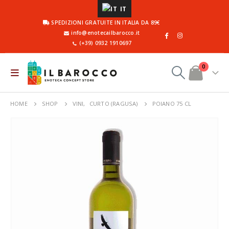
IT
SPEDIZIONI GRATUITE IN ITALIA DA 89€
info@enotecailbarocco.it
(+39) 0932 1910697
0
HOME
SHOP
VINI
,
CURTO (RAGUSA)
POIANO 75 CL