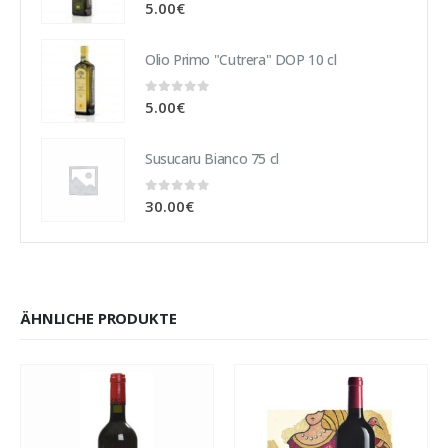
0
out of 5
5.00
€
Olio Primo "Cutrera" DOP 10 cl
0
out of 5
5.00
€
Susucaru Bianco 75 cl
0
out of 5
30.00
€
ÄHNLICHE PRODUKTE