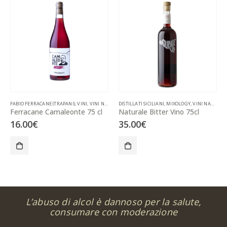
FABIO FERRACANE (TRAPANI)
,
VINI
,
VINI NATURALI
DISTILLATI SICILIANI
,
MIXOLOGY
,
VINI NATURALI
Ferracane Camaleonte 75 cl
Naturale Bitter Vino 75cl
16.00
€
35.00
€
L’abuso di alcol è dannoso per la salute,
consumare con moderazione