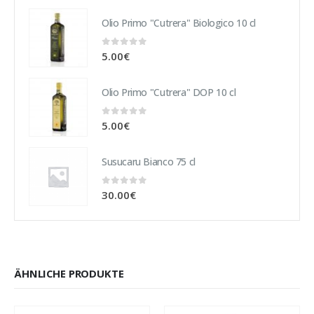
Olio Primo "Cutrera" Biologico 10 cl
0
out of 5
5.00
€
Olio Primo "Cutrera" DOP 10 cl
0
out of 5
5.00
€
Susucaru Bianco 75 cl
0
out of 5
30.00
€
ÄHNLICHE PRODUKTE