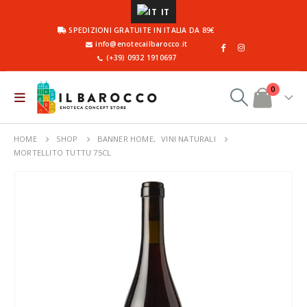
IT
SPEDIZIONI GRATUITE IN ITALIA DA 89€
info@enotecailbarocco.it
(+39) 0932 1910697
0
HOME
SHOP
BANNER HOME
,
VINI NATURALI
MORTELLITO TUTTU 75CL