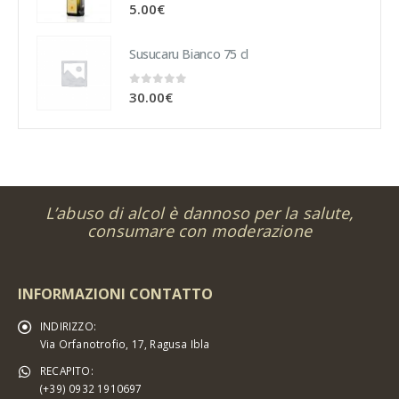
0
Su 5
5.00
€
Susucaru Bianco 75 cl
0
Su 5
30.00
€
L’abuso di alcol è dannoso per la salute,
consumare con moderazione
INFORMAZIONI CONTATTO
INDIRIZZO:
Via Orfanotrofio, 17, Ragusa Ibla
RECAPITO:
(+39) 0932 1910697