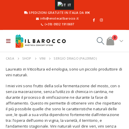
IT
SPEDIZIONI GRATUITE IN ITALIA DA 89€
info@enotecailbarocco.it
(+39) 0932 1910697
0
CASA
SHOP
VINI
SERGIO DRAGO (PALERMO)
Laureato in Viticoltura ed enologia, sono un piccolo produttore di
vini naturali.
I miei vini sono frutto della sola fermentazione del mosto, con o
senza macerazione, senza l’utilizzo di chimica in cantina, ne
durante il processo di vinificazione ne durante la fase di
affinamento. Questo mi permette di ottenere vini che rispettano
il più possibile quelle che sono le caratteristiche naturali delle
uve, le quali a sua volta dipendono fortemente dall’interazione
tra: l’opera dell’uomo in vigna, la varietà, il territorio, e
l’andamento stagionale. Vini naturali vuol dire veri, vini senza