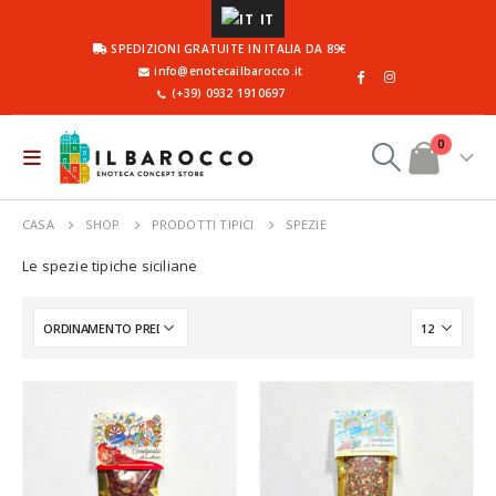
IT
SPEDIZIONI GRATUITE IN ITALIA DA 89€
info@enotecailbarocco.it
(+39) 0932 1910697
0
CASA
SHOP
PRODOTTI TIPICI
SPEZIE
Le spezie tipiche siciliane