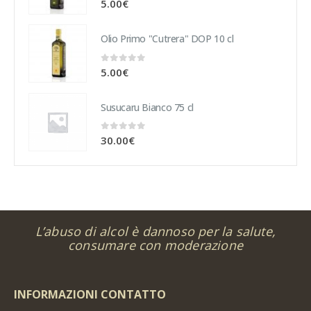
5.00
€
Olio Primo "Cutrera" DOP 10 cl
0
Su 5
5.00
€
Susucaru Bianco 75 cl
0
Su 5
30.00
€
L’abuso di alcol è dannoso per la salute,
consumare con moderazione
INFORMAZIONI CONTATTO