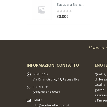
Susucaru Bianco 75 cl
0
Su 5
30.00
€
L’abuso 
INFORMAZIONI CONTATTO
ENOTE
INDIRIZZO:
Qualità,
Via Orfanotrofio, 17, Ragusa Ibla
di forza
Qualità
RECAPITO:
giorno 
(+39) 0932 1910697
assicuri
EMAIL:
a Km ze
info@enotecailbarocco.it