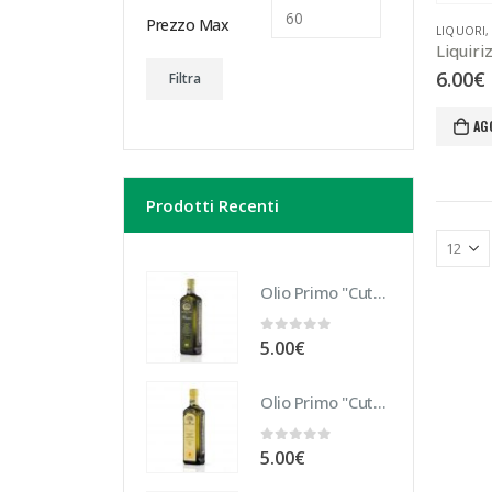
Prezzo Max
LIQUORI
Liquiriz
6.00
€
Filtra
AG
Prodotti Recenti
Olio Primo "Cutrera" Biologico 10 cl
0
Su 5
5.00
€
Olio Primo "Cutrera" DOP 10 cl
0
Su 5
5.00
€