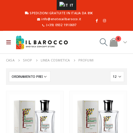
IT
SPEDIZIONI GRATUITE IN ITALIA DA 89€
info@enotecailbarocco.it
(+39) 0932 1910697
0
CASA
SHOP
LINEA COSMETICA
PROFUMI