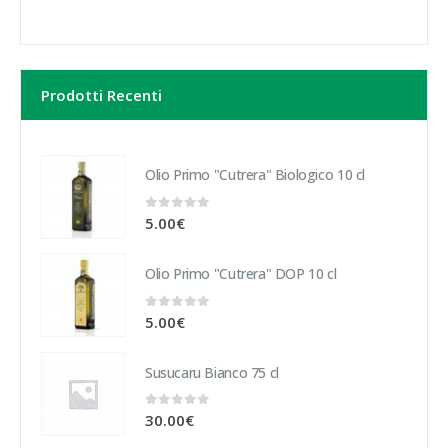
Prodotti Recenti
Olio Primo "Cutrera" Biologico 10 cl
0
Su 5
5.00
€
Olio Primo "Cutrera" DOP 10 cl
0
Su 5
5.00
€
Susucaru Bianco 75 cl
0
Su 5
30.00
€