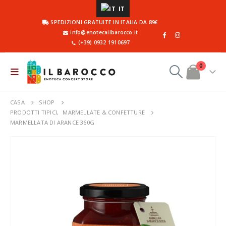
IT
SPEDIZIONI GRATUITE IN ITALIA DA 89€
info@enotecailbarocco.it
(+39) 0932 1910697
0
CASA
SHOP
PRODOTTI TIPICI
,
MARMELLATE & CONFETTURE
MARMELLATA DI ARANCE 360G