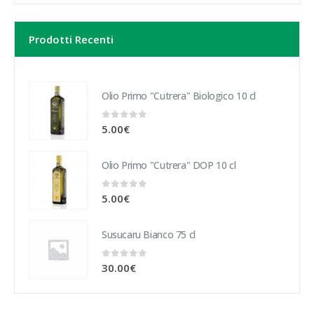
Prodotti Recenti
Olio Primo "Cutrera" Biologico 10 cl
0
Su 5
5.00
€
Olio Primo "Cutrera" DOP 10 cl
0
Su 5
5.00
€
Susucaru Bianco 75 cl
0
Su 5
30.00
€