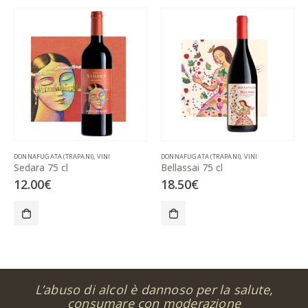
DONNAFUGATA (TRAPANI)
,
VINI
DONNAFUGATA (TRAPANI)
,
VINI
Sedara 75 cl
Bellassai 75 cl
12.00
€
18.50
€
L’abuso di alcol è dannoso per la salute,
consumare con moderazione