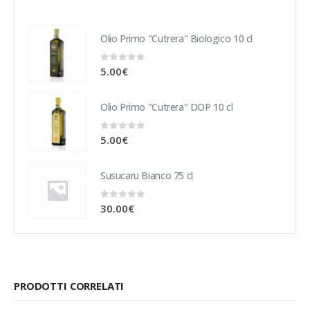
Olio Primo "Cutrera" Biologico 10 cl
0
Su 5
5.00
€
Olio Primo "Cutrera" DOP 10 cl
0
Su 5
5.00
€
Susucaru Bianco 75 cl
0
Su 5
30.00
€
PRODOTTI CORRELATI