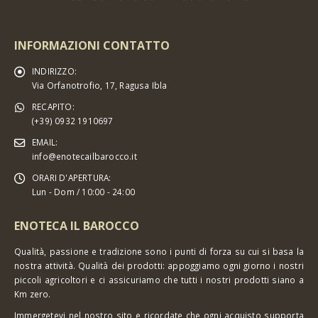
INFORMAZIONI CONTATTO
INDIRIZZO:
Via Orfanotrofio, 17, Ragusa Ibla
RECAPITO:
(+39) 0932 1910697
EMAIL:
info@enotecailbarocco.it
ORARI D'APERTURA:
Lun - Dom / 10:00 - 24:00
ENOTECA IL BAROCCO
Qualità, passione e tradizione sono i punti di forza su cui si basa la
nostra attività. Qualità dei prodotti: appoggiamo ogni giorno i nostri
piccoli agricoltori e ci assicuriamo che tutti i nostri prodotti siano a
Km zero.
Immergetevi nel nostro sito e ricordate che ogni acquisto supporta