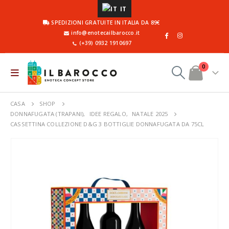
IT
SPEDIZIONI GRATUITE IN ITALIA DA 89€
info@enotecailbarocco.it
(+39) 0932 1910697
0
CASA
SHOP
DONNAFUGATA (TRAPANI)
,
IDEE REGALO
,
NATALE 2025
CASSETTINA COLLEZIONE D&G 3 BOTTIGLIE DONNAFUGATA DA 75CL