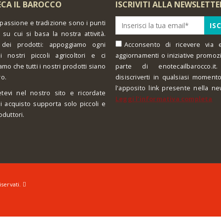
CA IL BAROCCO
ISCRIVITI ALLA NEWSLETTE
 passione e tradizione sono i punti
 su cui si basa la nostra attività.
 dei prodotti: appoggiamo ogni
Acconsento di ricevere via e
i nostri piccoli agricoltori e ci
aggiornamenti o iniziative promoz
amo che tutti i nostri prodotti siano
parte di enotecailbarocco.it.
ro.
disiscriverti in qualsiasi moment
l'apposito link presente nella ne
tevi nel nostro sito e ricordate
Leggi l'informativa completa
i acquisto supporta solo piccoli e
oduttori.
iservati.