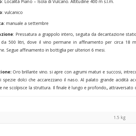
o
: Località Piano – Isola di Vulcano. Altitudine 400 m s.l.m.
o
: vulcanico
ta
: manuale a settembre
azione
: Pressatura a grappolo intero, seguita da decantazione sta
i da 500 litri, dove il vino permane in affinamento per circa 18 
one. Segue affinamento in bottiglia per ulteriori 6 mesi.
zione:
Oro brillante vino. si apre con agrumi maturi e succosi, intrecc
di spezie dolci che accarezzano il naso. Al palato grande acidità
e ne scolpisce la struttura. Il finale è lungo e profondo
,
attraversato 
Olio Primo "Cutrera" Biologico 10 cl
1.5 kg
0
sur 5
5.00
€