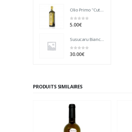
Olio Primo "Cutrera" DOP 10 cl
0
sur 5
5.00
€
Susucaru Bianco 75 cl
0
sur 5
30.00
€
PRODUITS SIMILAIRES