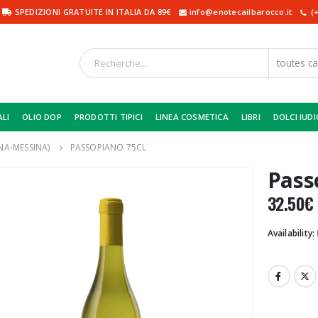
SPEDIZIONI GRATUITE IN ITALIA DA 89€
info@enotecailbarocco.it
(+
ALI
OLIO DOP
PRODOTTI TIPICI
LINEA COSMETICA
LIBRI
DOLCI IUDI
NA-MESSINA)
PASSOPIANO 75CL
Pass
32.50
€
Availability: