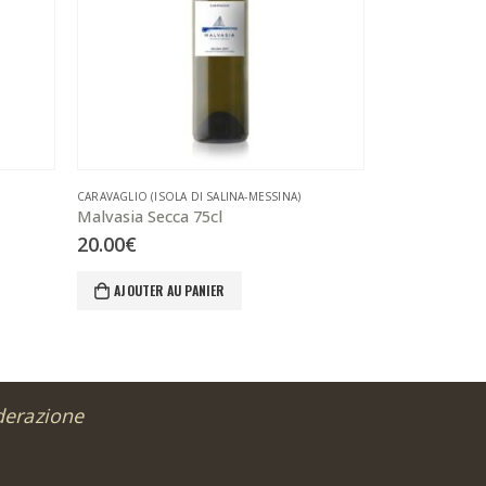
CARAVAGLIO (ISOLA DI SALINA-MESSINA)
I PASSITI NATURAL
Malvasia Secca 75cl
Malvasia dell
20.00
€
42.00
€
AJOUTER AU PANIER
AJOUTER A
derazione