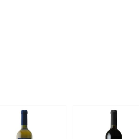
Olio Primo "Cutrera" DOP 10 cl
0
sur 5
5.00
€
Susucaru Bianco 75 cl
0
sur 5
30.00
€