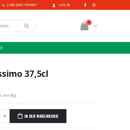
(+39) 0932 1910697
LOG IN
0
CE
ssimo 37,5cl
5 vorrätig
IN DEN WARENKORB