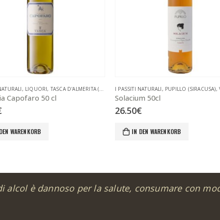
 NATURALI
,
LIQUORI
,
TASCA D'ALMERITA (PALERMO)
I PASSITI NATURALI
,
VINI LIQUOROSI
,
PUPILLO (SIRACUSA)
,
a Capofaro 50 cl
Solacium 50cl
€
26.50
€
 DEN WARENKORB
IN DEN WARENKORB
di alcol è dannoso per la salute, consumare con mo